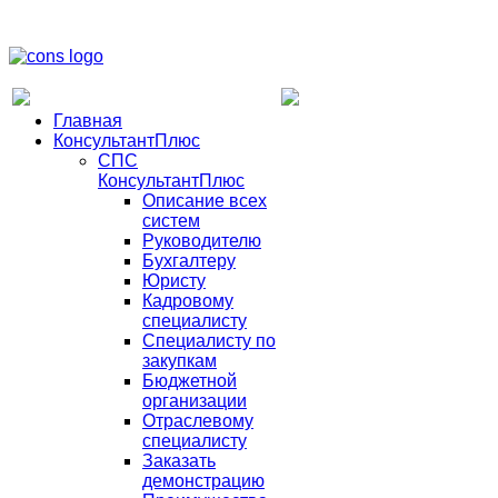
Главная
КонсультантПлюс
СПС
КонсультантПлюс
Описание всех
систем
Руководителю
Бухгалтеру
Юристу
Кадровому
специалисту
Специалисту по
закупкам
Бюджетной
организации
Отраслевому
специалисту
Заказать
демонстрацию