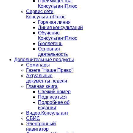
Преимущества
КонсультантПлюс
Сервис сети
КонсультантПлюс
Горячая линия
Линия консультаций
Обучение
КонсультантПлюс
Бюллетень
Основная
деятельность
Дополнительные продукты
Семинары
Газета "Наше Право"
Актуальные
документы недели
Главная книга
Свежий номер
Подписаться
Подробнее об
издании
Видео.Консультант
СБИС
Электронный
навигатор