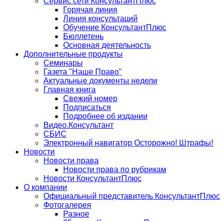
Сервис сети КонсультантПлюс
Горячая линия
Линия консультаций
Обучение КонсультантПлюс
Бюллетень
Основная деятельность
Дополнительные продукты
Семинары
Газета "Наше Право"
Актуальные документы недели
Главная книга
Свежий номер
Подписаться
Подробнее об издании
Видео.Консультант
СБИС
Электронный навигатор Осторожно! Штрафы!
Новости
Новости права
Новости права по рубрикам
Новости КонсультантПлюс
О компании
Официальный представитель КонсультантПлюс
Фотогалерея
Разное