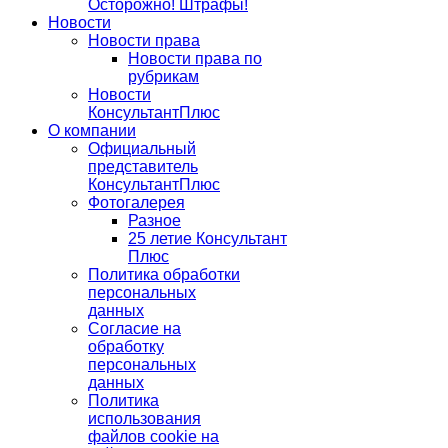
Осторожно! Штрафы!
Новости
Новости права
Новости права по
рубрикам
Новости
КонсультантПлюс
О компании
Официальный
представитель
КонсультантПлюс
Фотогалерея
Разное
25 летие Консультант
Плюс
Политика обработки
персональных
данных
Согласие на
обработку
персональных
данных
Политика
использования
файлов cookie на