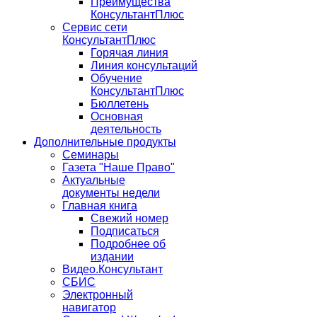
Преимущества
КонсультантПлюс
Сервис сети
КонсультантПлюс
Горячая линия
Линия консультаций
Обучение
КонсультантПлюс
Бюллетень
Основная
деятельность
Дополнительные продукты
Семинары
Газета "Наше Право"
Актуальные
документы недели
Главная книга
Свежий номер
Подписаться
Подробнее об
издании
Видео.Консультант
СБИС
Электронный
навигатор