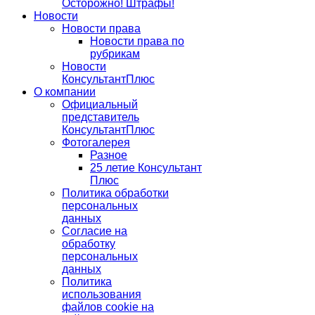
Осторожно! Штрафы!
Новости
Новости права
Новости права по
рубрикам
Новости
КонсультантПлюс
О компании
Официальный
представитель
КонсультантПлюс
Фотогалерея
Разное
25 летие Консультант
Плюс
Политика обработки
персональных
данных
Согласие на
обработку
персональных
данных
Политика
использования
файлов cookie на