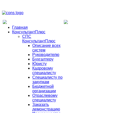
Главная
КонсультантПлюс
СПС
КонсультантПлюс
Описание всех
систем
Руководителю
Бухгалтеру
Юристу
Кадровому
специалисту
Специалисту по
закупкам
Бюджетной
организации
Отраслевому
специалисту
Заказать
демонстрацию