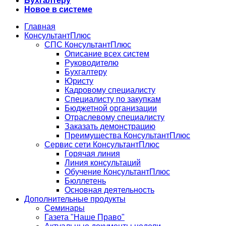
Бухгалтеру
Новое в системе
Главная
КонсультантПлюс
СПС КонсультантПлюс
Описание всех систем
Руководителю
Бухгалтеру
Юристу
Кадровому специалисту
Специалисту по закупкам
Бюджетной организации
Отраслевому специалисту
Заказать демонстрацию
Преимущества КонсультантПлюс
Сервис сети КонсультантПлюс
Горячая линия
Линия консультаций
Обучение КонсультантПлюс
Бюллетень
Основная деятельность
Дополнительные продукты
Семинары
Газета "Наше Право"