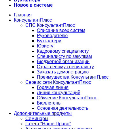
Новое в системе
Главная
КонсультантПлюс
СПС КонсультантПлюс
Описание всех систем
Руководителю
Бухгалтеру
Юристу
Кадровому специалисту
Специалисту по закупкам
Бюджетной организации
Отраслевому специалисту
Заказать демонстрацию
Преимущества КонсультантПлюс
Сервис сети КонсультантПлюс
Горячая линия
Линия консультаций
Обучение КонсультантПлюс
Бюллетень
Основная деятельность
Дополнительные продукты
Семинары
Газета "Наше Право"
Актуальные документы недели