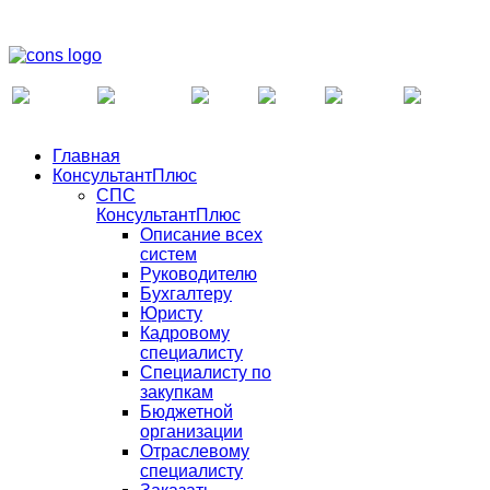
Главная
КонсультантПлюс
СПС
КонсультантПлюс
Описание всех
систем
Руководителю
Бухгалтеру
Юристу
Кадровому
специалисту
Специалисту по
закупкам
Бюджетной
организации
Отраслевому
специалисту