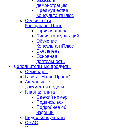
Заказать
демонстрацию
Преимущества
КонсультантПлюс
Сервис сети
КонсультантПлюс
Горячая линия
Линия консультаций
Обучение
КонсультантПлюс
Бюллетень
Основная
деятельность
Дополнительные продукты
Семинары
Газета "Наше Право"
Актуальные
документы недели
Главная книга
Свежий номер
Подписаться
Подробнее об
издании
Видео.Консультант
СБИС