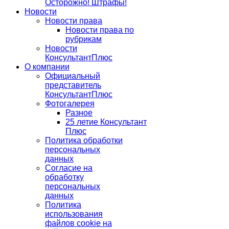
Осторожно! Штрафы!
Новости
Новости права
Новости права по
рубрикам
Новости
КонсультантПлюс
О компании
Официальный
представитель
КонсультантПлюс
Фотогалерея
Разное
25 летие Консультант
Плюс
Политика обработки
персональных
данных
Согласие на
обработку
персональных
данных
Политика
использования
файлов cookie на