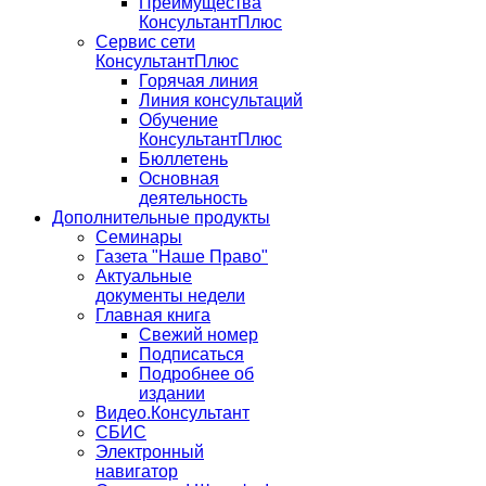
Преимущества
КонсультантПлюс
Сервис сети
КонсультантПлюс
Горячая линия
Линия консультаций
Обучение
КонсультантПлюс
Бюллетень
Основная
деятельность
Дополнительные продукты
Семинары
Газета "Наше Право"
Актуальные
документы недели
Главная книга
Свежий номер
Подписаться
Подробнее об
издании
Видео.Консультант
СБИС
Электронный
навигатор