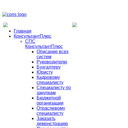
Главная
КонсультантПлюс
СПС
КонсультантПлюс
Описание всех
систем
Руководителю
Бухгалтеру
Юристу
Кадровому
специалисту
Специалисту по
закупкам
Бюджетной
организации
Отраслевому
специалисту
Заказать
демонстрацию