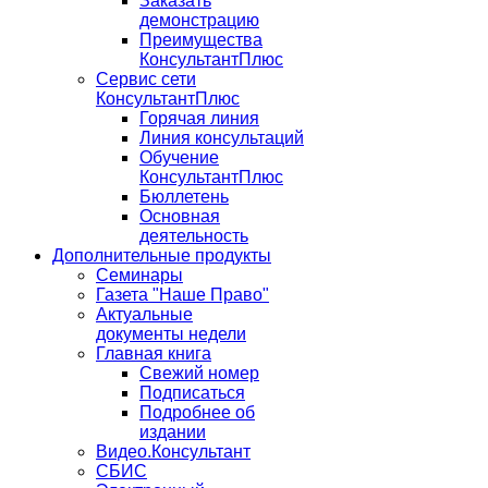
Заказать
демонстрацию
Преимущества
КонсультантПлюс
Сервис сети
КонсультантПлюс
Горячая линия
Линия консультаций
Обучение
КонсультантПлюс
Бюллетень
Основная
деятельность
Дополнительные продукты
Семинары
Газета "Наше Право"
Актуальные
документы недели
Главная книга
Свежий номер
Подписаться
Подробнее об
издании
Видео.Консультант
СБИС