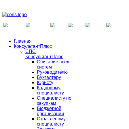
Главная
КонсультантПлюс
СПС
КонсультантПлюс
Описание всех
систем
Руководителю
Бухгалтеру
Юристу
Кадровому
специалисту
Специалисту по
закупкам
Бюджетной
организации
Отраслевому
специалисту