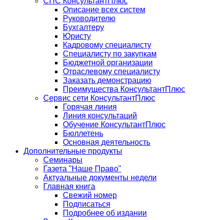
СПС КонсультантПлюс
Описание всех систем
Руководителю
Бухгалтеру
Юристу
Кадровому специалисту
Специалисту по закупкам
Бюджетной организации
Отраслевому специалисту
Заказать демонстрацию
Преимущества КонсультантПлюс
Сервис сети КонсультантПлюс
Горячая линия
Линия консультаций
Обучение КонсультантПлюс
Бюллетень
Основная деятельность
Дополнительные продукты
Семинары
Газета "Наше Право"
Актуальные документы недели
Главная книга
Свежий номер
Подписаться
Подробнее об издании