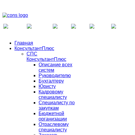
Главная
КонсультантПлюс
СПС
КонсультантПлюс
Описание всех
систем
Руководителю
Бухгалтеру
Юристу
Кадровому
специалисту
Специалисту по
закупкам
Бюджетной
организации
Отраслевому
специалисту