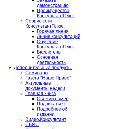
Заказать
демонстрацию
Преимущества
КонсультантПлюс
Сервис сети
КонсультантПлюс
Горячая линия
Линия консультаций
Обучение
КонсультантПлюс
Бюллетень
Основная
деятельность
Дополнительные продукты
Семинары
Газета "Наше Право"
Актуальные
документы недели
Главная книга
Свежий номер
Подписаться
Подробнее об
издании
Видео.Консультант
СБИС