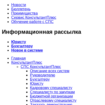
Новости
Бюллетень
Преимущества
Сервис КонсультантПлюс
Обучение работе с СПС
Информационная рассылка
Юристу
Бухгалтеру
Новое в системе
Главная
КонсультантПлюс
СПС КонсультантПлюс
Описание всех систем
Руководителю
Бухгалтеру
Юристу
Кадровому специалисту
Специалисту по закупкам
Бюджетной организации
Отраслевому специалисту
Заказать демонстрацию