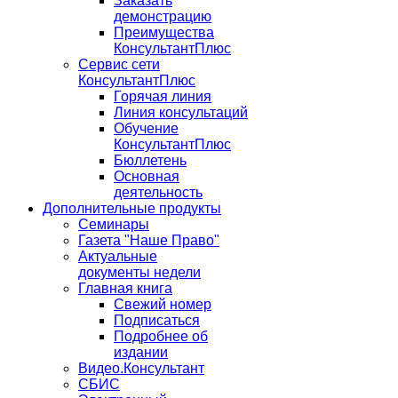
Заказать
демонстрацию
Преимущества
КонсультантПлюс
Сервис сети
КонсультантПлюс
Горячая линия
Линия консультаций
Обучение
КонсультантПлюс
Бюллетень
Основная
деятельность
Дополнительные продукты
Семинары
Газета "Наше Право"
Актуальные
документы недели
Главная книга
Свежий номер
Подписаться
Подробнее об
издании
Видео.Консультант
СБИС