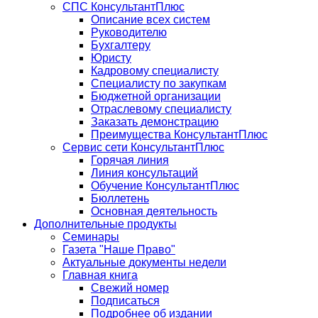
СПС КонсультантПлюс
Описание всех систем
Руководителю
Бухгалтеру
Юристу
Кадровому специалисту
Специалисту по закупкам
Бюджетной организации
Отраслевому специалисту
Заказать демонстрацию
Преимущества КонсультантПлюс
Сервис сети КонсультантПлюс
Горячая линия
Линия консультаций
Обучение КонсультантПлюс
Бюллетень
Основная деятельность
Дополнительные продукты
Семинары
Газета "Наше Право"
Актуальные документы недели
Главная книга
Свежий номер
Подписаться
Подробнее об издании