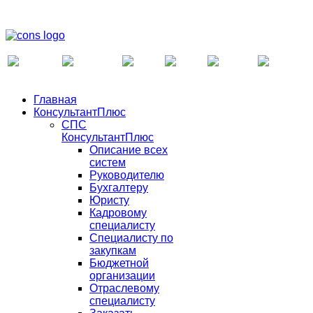
Главная
КонсультантПлюс
СПС
КонсультантПлюс
Описание всех
систем
Руководителю
Бухгалтеру
Юристу
Кадровому
специалисту
Специалисту по
закупкам
Бюджетной
организации
Отраслевому
специалисту