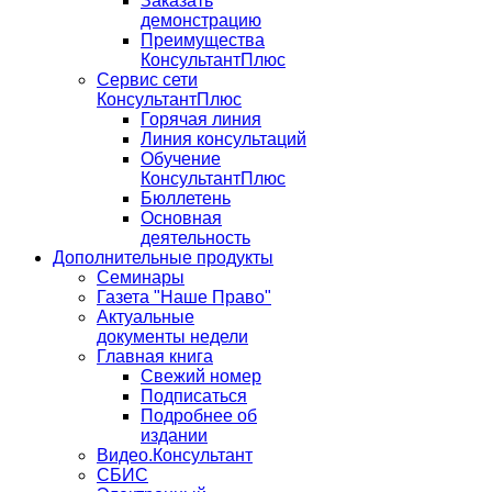
Заказать
демонстрацию
Преимущества
КонсультантПлюс
Сервис сети
КонсультантПлюс
Горячая линия
Линия консультаций
Обучение
КонсультантПлюс
Бюллетень
Основная
деятельность
Дополнительные продукты
Семинары
Газета "Наше Право"
Актуальные
документы недели
Главная книга
Свежий номер
Подписаться
Подробнее об
издании
Видео.Консультант
СБИС