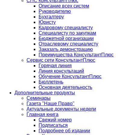
СПС КонсультантПлюс
Описание всех систем
Руководителю
Бухгалтеру
Юристу
Кадровому специалисту
Специалисту по закупкам
Бюджетной организации
Отраслевому специалисту
Заказать демонстрацию
Преимущества КонсультантПлюс
Сервис сети КонсультантПлюс
Горячая линия
Линия консультаций
Обучение КонсультантПлюс
Бюллетень
Основная деятельность
Дополнительные продукты
Семинары
Газета "Наше Право"
Актуальные документы недели
Главная книга
Свежий номер
Подписаться
Подробнее об издании