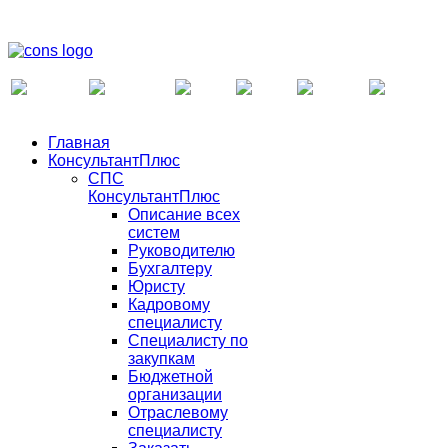
Главная
КонсультантПлюс
СПС
КонсультантПлюс
Описание всех
систем
Руководителю
Бухгалтеру
Юристу
Кадровому
специалисту
Специалисту по
закупкам
Бюджетной
организации
Отраслевому
специалисту