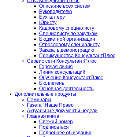
СПС КонсультантПлюс
Описание всех систем
Руководителю
Бухгалтеру
Юристу
Кадровому специалисту
Специалисту по закупкам
Бюджетной организации
Отраслевому специалисту
Заказать демонстрацию
Преимущества КонсультантПлюс
Сервис сети КонсультантПлюс
Горячая линия
Линия консультаций
Обучение КонсультантПлюс
Бюллетень
Основная деятельность
Дополнительные продукты
Семинары
Газета "Наше Право"
Актуальные документы недели
Главная книга
Свежий номер
Подписаться
Подробнее об издании