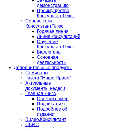
Заказать
демонстрацию
Преимущества
КонсультантПлюс
Сервис сети
КонсультантПлюс
Горячая линия
Линия консультаций
Обучение
КонсультантПлюс
Бюллетень
Основная
деятельность
Дополнительные продукты
Семинары
Газета "Наше Право"
Актуальные
документы недели
Главная книга
Свежий номер
Подписаться
Подробнее об
издании
Видео.Консультант
СБИС