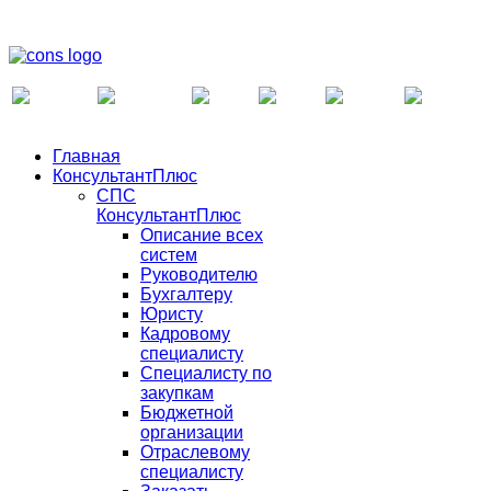
Главная
КонсультантПлюс
СПС
КонсультантПлюс
Описание всех
систем
Руководителю
Бухгалтеру
Юристу
Кадровому
специалисту
Специалисту по
закупкам
Бюджетной
организации
Отраслевому
специалисту