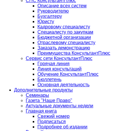
СПС КонсультантПлюс
Описание всех систем
Руководителю
Бухгалтеру
Юристу
Кадровому специалисту
Специалисту по закупкам
Бюджетной организации
Отраслевому специалисту
Заказать демонстрацию
Преимущества КонсультантПлюс
Сервис сети КонсультантПлюс
Горячая линия
Линия консультаций
Обучение КонсультантПлюс
Бюллетень
Основная деятельность
Дополнительные продукты
Семинары
Газета "Наше Право"
Актуальные документы недели
Главная книга
Свежий номер
Подписаться
Подробнее об издании