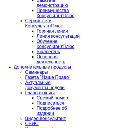
Заказать
демонстрацию
Преимущества
КонсультантПлюс
Сервис сети
КонсультантПлюс
Горячая линия
Линия консультаций
Обучение
КонсультантПлюс
Бюллетень
Основная
деятельность
Дополнительные продукты
Семинары
Газета "Наше Право"
Актуальные
документы недели
Главная книга
Свежий номер
Подписаться
Подробнее об
издании
Видео.Консультант
СБИС