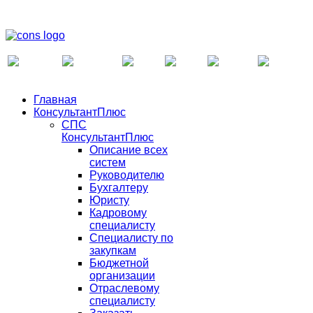
Главная
КонсультантПлюс
СПС
КонсультантПлюс
Описание всех
систем
Руководителю
Бухгалтеру
Юристу
Кадровому
специалисту
Специалисту по
закупкам
Бюджетной
организации
Отраслевому
специалисту