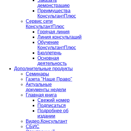
Заказать
демонстрацию
Преимущества
КонсультантПлюс
Сервис сети
КонсультантПлюс
Горячая линия
Линия консультаций
Обучение
КонсультантПлюс
Бюллетень
Основная
деятельность
Дополнительные продукты
Семинары
Газета "Наше Право"
Актуальные
документы недели
Главная книга
Свежий номер
Подписаться
Подробнее об
издании
Видео.Консультант
СБИС