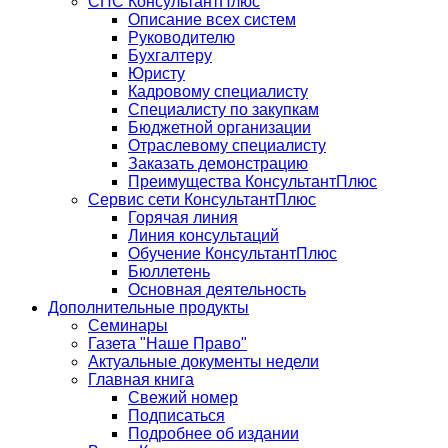
СПС КонсультантПлюс
Описание всех систем
Руководителю
Бухгалтеру
Юристу
Кадровому специалисту
Специалисту по закупкам
Бюджетной организации
Отраслевому специалисту
Заказать демонстрацию
Преимущества КонсультантПлюс
Сервис сети КонсультантПлюс
Горячая линия
Линия консультаций
Обучение КонсультантПлюс
Бюллетень
Основная деятельность
Дополнительные продукты
Семинары
Газета "Наше Право"
Актуальные документы недели
Главная книга
Свежий номер
Подписаться
Подробнее об издании