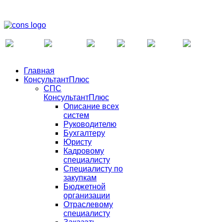
Главная
КонсультантПлюс
СПС
КонсультантПлюс
Описание всех
систем
Руководителю
Бухгалтеру
Юристу
Кадровому
специалисту
Специалисту по
закупкам
Бюджетной
организации
Отраслевому
специалисту