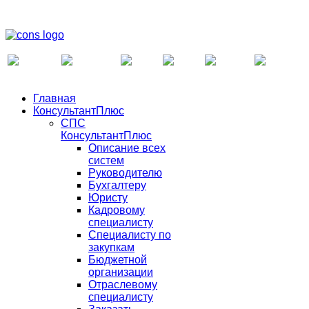
Главная
КонсультантПлюс
СПС
КонсультантПлюс
Описание всех
систем
Руководителю
Бухгалтеру
Юристу
Кадровому
специалисту
Специалисту по
закупкам
Бюджетной
организации
Отраслевому
специалисту