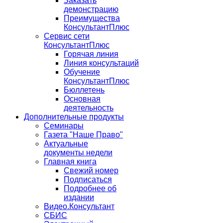
Заказать
демонстрацию
Преимущества
КонсультантПлюс
Сервис сети
КонсультантПлюс
Горячая линия
Линия консультаций
Обучение
КонсультантПлюс
Бюллетень
Основная
деятельность
Дополнительные продукты
Семинары
Газета "Наше Право"
Актуальные
документы недели
Главная книга
Свежий номер
Подписаться
Подробнее об
издании
Видео.Консультант
СБИС