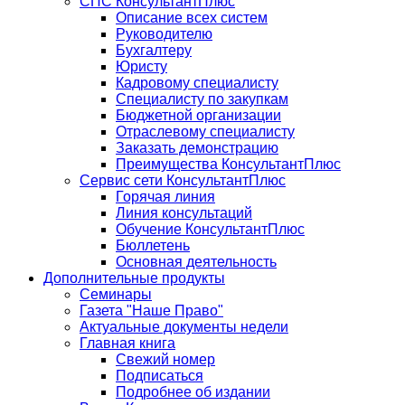
СПС КонсультантПлюс
Описание всех систем
Руководителю
Бухгалтеру
Юристу
Кадровому специалисту
Специалисту по закупкам
Бюджетной организации
Отраслевому специалисту
Заказать демонстрацию
Преимущества КонсультантПлюс
Сервис сети КонсультантПлюс
Горячая линия
Линия консультаций
Обучение КонсультантПлюс
Бюллетень
Основная деятельность
Дополнительные продукты
Семинары
Газета "Наше Право"
Актуальные документы недели
Главная книга
Свежий номер
Подписаться
Подробнее об издании