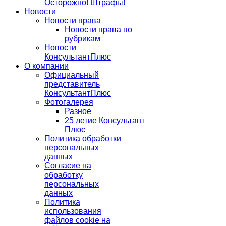
Осторожно! Штрафы!
Новости
Новости права
Новости права по
рубрикам
Новости
КонсультантПлюс
О компании
Официальный
представитель
КонсультантПлюс
Фотогалерея
Разное
25 летие Консультант
Плюс
Политика обработки
персональных
данных
Согласие на
обработку
персональных
данных
Политика
использования
файлов cookie на