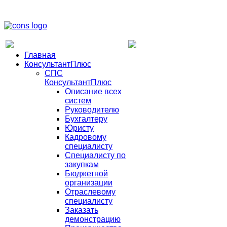
Главная
КонсультантПлюс
СПС
КонсультантПлюс
Описание всех
систем
Руководителю
Бухгалтеру
Юристу
Кадровому
специалисту
Специалисту по
закупкам
Бюджетной
организации
Отраслевому
специалисту
Заказать
демонстрацию