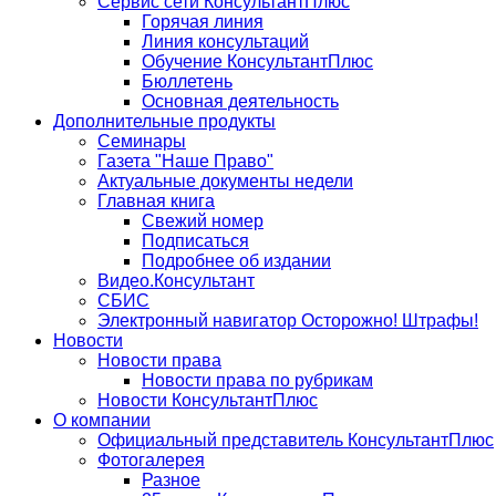
Сервис сети КонсультантПлюс
Горячая линия
Линия консультаций
Обучение КонсультантПлюс
Бюллетень
Основная деятельность
Дополнительные продукты
Семинары
Газета "Наше Право"
Актуальные документы недели
Главная книга
Свежий номер
Подписаться
Подробнее об издании
Видео.Консультант
СБИС
Электронный навигатор Осторожно! Штрафы!
Новости
Новости права
Новости права по рубрикам
Новости КонсультантПлюс
О компании
Официальный представитель КонсультантПлюс
Фотогалерея
Разное