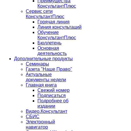
Преимущества
КонсультантПлюс
Сервис сети
КонсультантПлюс
Горячая линия
Линия консультаций
Обучение
КонсультантПлюс
Бюллетень
Основная
деятельность
Дополнительные продукты
Семинары
Газета "Наше Право"
Актуальные
документы недели
Главная книга
Свежий номер
Подписаться
Подробнее об
издании
Видео.Консультант
СБИС
Электронный
навигатор