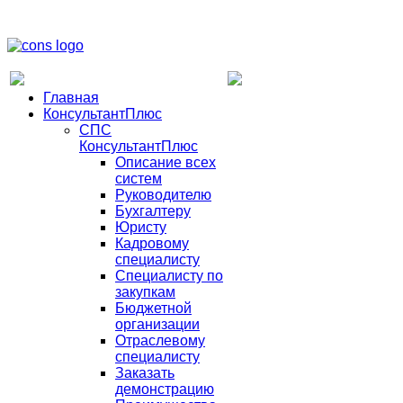
Главная
КонсультантПлюс
СПС
КонсультантПлюс
Описание всех
систем
Руководителю
Бухгалтеру
Юристу
Кадровому
специалисту
Специалисту по
закупкам
Бюджетной
организации
Отраслевому
специалисту
Заказать
демонстрацию