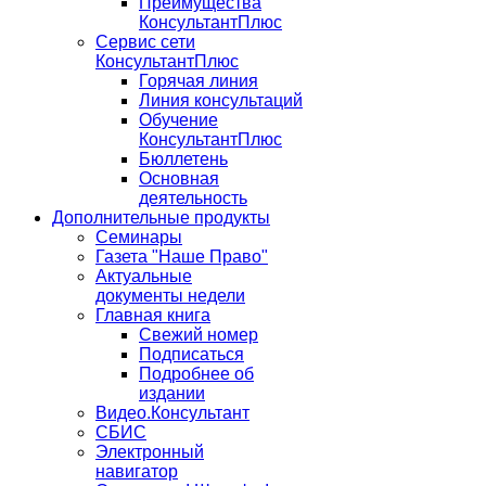
Преимущества
КонсультантПлюс
Сервис сети
КонсультантПлюс
Горячая линия
Линия консультаций
Обучение
КонсультантПлюс
Бюллетень
Основная
деятельность
Дополнительные продукты
Семинары
Газета "Наше Право"
Актуальные
документы недели
Главная книга
Свежий номер
Подписаться
Подробнее об
издании
Видео.Консультант
СБИС
Электронный
навигатор