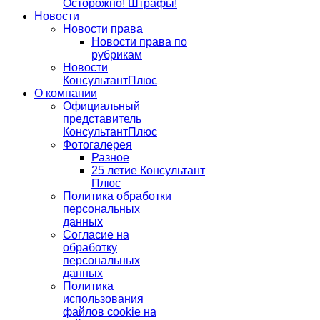
Осторожно! Штрафы!
Новости
Новости права
Новости права по
рубрикам
Новости
КонсультантПлюс
О компании
Официальный
представитель
КонсультантПлюс
Фотогалерея
Разное
25 летие Консультант
Плюс
Политика обработки
персональных
данных
Согласие на
обработку
персональных
данных
Политика
использования
файлов cookie на