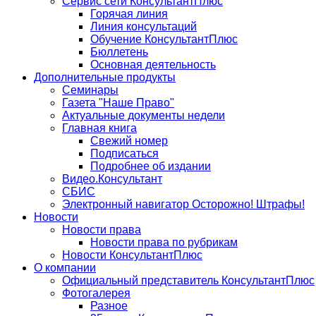
Сервис сети КонсультантПлюс
Горячая линия
Линия консультаций
Обучение КонсультантПлюс
Бюллетень
Основная деятельность
Дополнительные продукты
Семинары
Газета "Наше Право"
Актуальные документы недели
Главная книга
Свежий номер
Подписаться
Подробнее об издании
Видео.Консультант
СБИС
Электронный навигатор Осторожно! Штрафы!
Новости
Новости права
Новости права по рубрикам
Новости КонсультантПлюс
О компании
Официальный представитель КонсультантПлюс
Фотогалерея
Разное