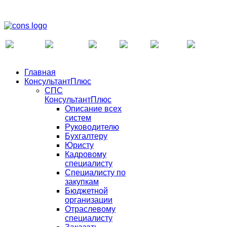
Главная
КонсультантПлюс
СПС
КонсультантПлюс
Описание всех
систем
Руководителю
Бухгалтеру
Юристу
Кадровому
специалисту
Специалисту по
закупкам
Бюджетной
организации
Отраслевому
специалисту