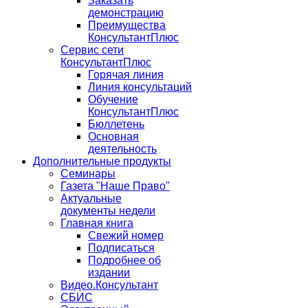
Заказать
демонстрацию
Преимущества
КонсультантПлюс
Сервис сети
КонсультантПлюс
Горячая линия
Линия консультаций
Обучение
КонсультантПлюс
Бюллетень
Основная
деятельность
Дополнительные продукты
Семинары
Газета "Наше Право"
Актуальные
документы недели
Главная книга
Свежий номер
Подписаться
Подробнее об
издании
Видео.Консультант
СБИС