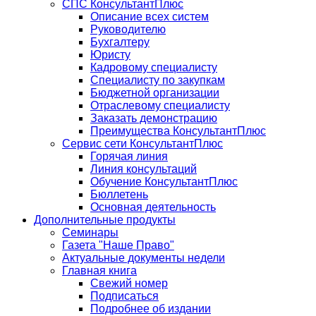
СПС КонсультантПлюс
Описание всех систем
Руководителю
Бухгалтеру
Юристу
Кадровому специалисту
Специалисту по закупкам
Бюджетной организации
Отраслевому специалисту
Заказать демонстрацию
Преимущества КонсультантПлюс
Сервис сети КонсультантПлюс
Горячая линия
Линия консультаций
Обучение КонсультантПлюс
Бюллетень
Основная деятельность
Дополнительные продукты
Семинары
Газета "Наше Право"
Актуальные документы недели
Главная книга
Свежий номер
Подписаться
Подробнее об издании