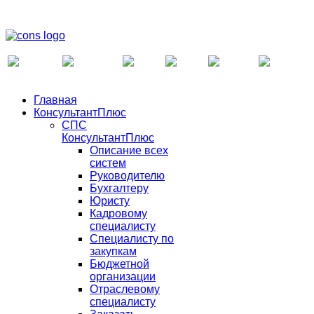
Главная
КонсультантПлюс
СПС
КонсультантПлюс
Описание всех
систем
Руководителю
Бухгалтеру
Юристу
Кадровому
специалисту
Специалисту по
закупкам
Бюджетной
организации
Отраслевому
специалисту