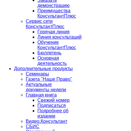
Заказать
демонстрацию
Преимущества
КонсультантПлюс
Сервис сети
КонсультантПлюс
Горячая линия
Линия консультаций
Обучение
КонсультантПлюс
Бюллетень
Основная
деятельность
Дополнительные продукты
Семинары
Газета "Наше Право"
Актуальные
документы недели
Главная книга
Свежий номер
Подписаться
Подробнее об
издании
Видео.Консультант
СБИС