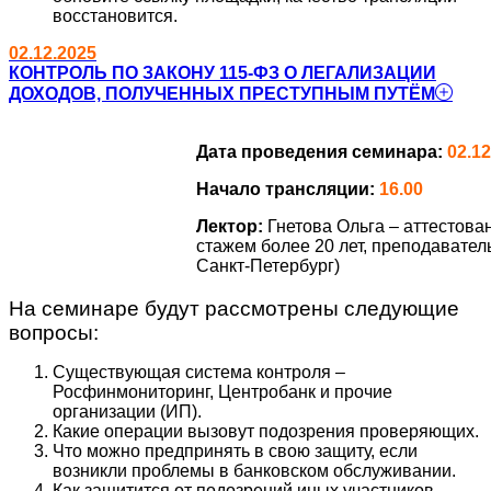
восстановится.
02.12.2025
КОНТРОЛЬ ПО ЗАКОНУ 115-ФЗ О ЛЕГАЛИЗАЦИИ
ДОХОДОВ, ПОЛУЧЕННЫХ ПРЕСТУПНЫМ ПУТЁМ
Дата проведения семинара:
02.12
Начало трансляции:
16.00
Лектор:
Гнетова Ольга – аттестов
стажем более 20 лет, преподавател
Санкт-Петербург)
На семинаре будут рассмотрены следующие
вопросы:
Существующая система контроля –
Росфинмониторинг, Центробанк и прочие
организации (ИП).
Какие операции вызовут подозрения проверяющих.
Что можно предпринять в свою защиту, если
возникли проблемы в банковском обслуживании.
Как защитится от подозрений иных участников