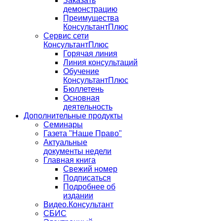
Заказать
демонстрацию
Преимущества
КонсультантПлюс
Сервис сети
КонсультантПлюс
Горячая линия
Линия консультаций
Обучение
КонсультантПлюс
Бюллетень
Основная
деятельность
Дополнительные продукты
Семинары
Газета "Наше Право"
Актуальные
документы недели
Главная книга
Свежий номер
Подписаться
Подробнее об
издании
Видео.Консультант
СБИС