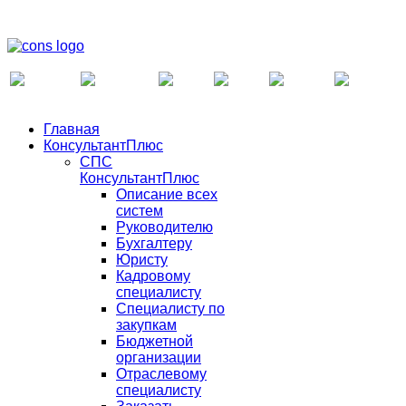
Главная
КонсультантПлюс
СПС
КонсультантПлюс
Описание всех
систем
Руководителю
Бухгалтеру
Юристу
Кадровому
специалисту
Специалисту по
закупкам
Бюджетной
организации
Отраслевому
специалисту