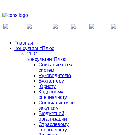
Главная
КонсультантПлюс
СПС
КонсультантПлюс
Описание всех
систем
Руководителю
Бухгалтеру
Юристу
Кадровому
специалисту
Специалисту по
закупкам
Бюджетной
организации
Отраслевому
специалисту