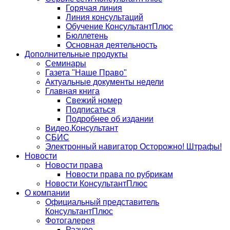
Горячая линия
Линия консультаций
Обучение КонсультантПлюс
Бюллетень
Основная деятельность
Дополнительные продукты
Семинары
Газета "Наше Право"
Актуальные документы недели
Главная книга
Свежий номер
Подписаться
Подробнее об издании
Видео.Консультант
СБИС
Электронный навигатор Осторожно! Штрафы!
Новости
Новости права
Новости права по рубрикам
Новости КонсультантПлюс
О компании
Официальный представитель
КонсультантПлюс
Фотогалерея
Разное