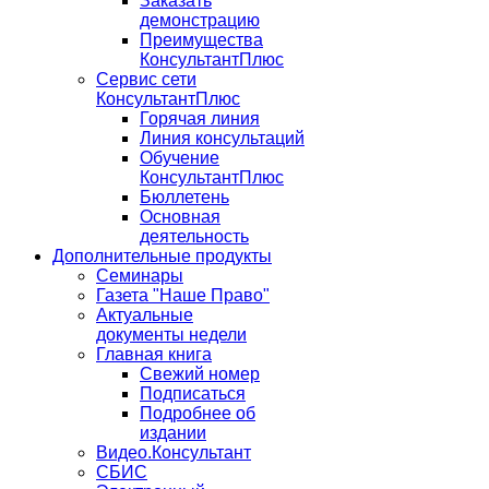
Заказать
демонстрацию
Преимущества
КонсультантПлюс
Сервис сети
КонсультантПлюс
Горячая линия
Линия консультаций
Обучение
КонсультантПлюс
Бюллетень
Основная
деятельность
Дополнительные продукты
Семинары
Газета "Наше Право"
Актуальные
документы недели
Главная книга
Свежий номер
Подписаться
Подробнее об
издании
Видео.Консультант
СБИС