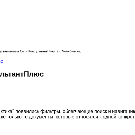
тавителем Сети КонсультантПлюс в г. Челябинске
.
юс
ультантПлюс
актика" появились фильтры, облегчающие поиск и навигаци
е только те документы, которые относятся к одной конкрет