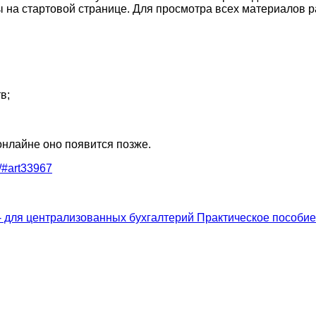
а стартовой странице. Для просмотра всех материалов ра
в;
нлайне оно появится позже.
2/#art33967
 - для централизованных бухгалтерий
Практическое пособие