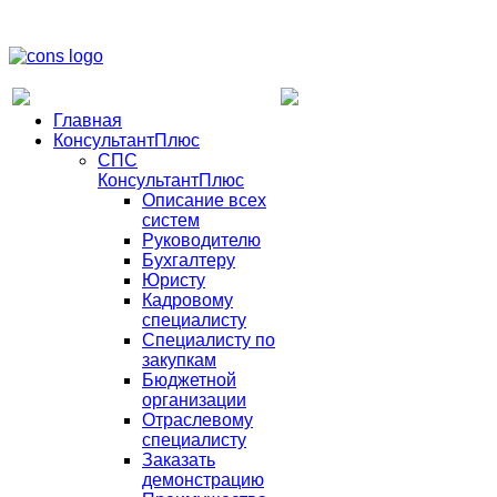
Главная
КонсультантПлюс
СПС
КонсультантПлюс
Описание всех
систем
Руководителю
Бухгалтеру
Юристу
Кадровому
специалисту
Специалисту по
закупкам
Бюджетной
организации
Отраслевому
специалисту
Заказать
демонстрацию