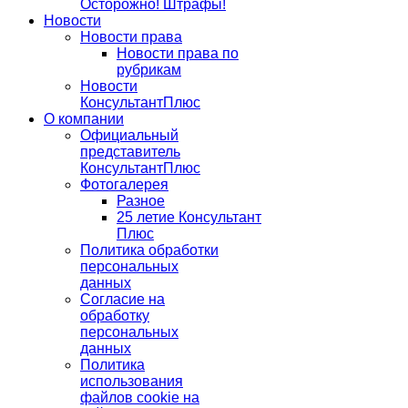
Осторожно! Штрафы!
Новости
Новости права
Новости права по
рубрикам
Новости
КонсультантПлюс
О компании
Официальный
представитель
КонсультантПлюс
Фотогалерея
Разное
25 летие Консультант
Плюс
Политика обработки
персональных
данных
Согласие на
обработку
персональных
данных
Политика
использования
файлов cookie на