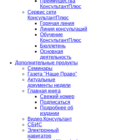
Преимущества
КонсультантПлюс
Сервис сети
КонсультантПлюс
Горячая линия
Линия консультаций
Обучение
КонсультантПлюс
Бюллетень
Основная
деятельность
Дополнительные продукты
Семинары
Газета "Наше Право"
Актуальные
документы недели
Главная книга
Свежий номер
Подписаться
Подробнее об
издании
Видео.Консультант
СБИС
Электронный
навигатор