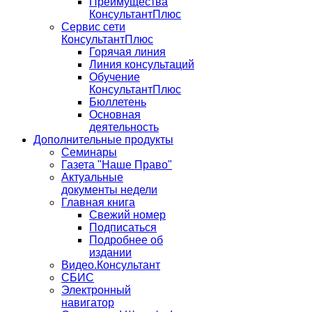
Преимущества
КонсультантПлюс
Сервис сети
КонсультантПлюс
Горячая линия
Линия консультаций
Обучение
КонсультантПлюс
Бюллетень
Основная
деятельность
Дополнительные продукты
Семинары
Газета "Наше Право"
Актуальные
документы недели
Главная книга
Свежий номер
Подписаться
Подробнее об
издании
Видео.Консультант
СБИС
Электронный
навигатор