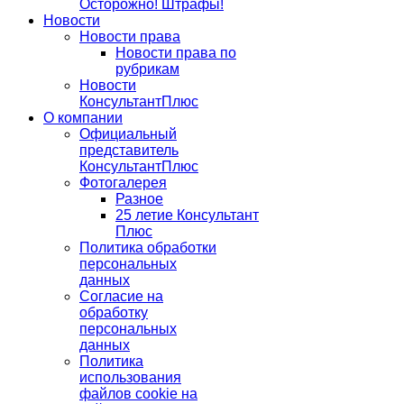
Осторожно! Штрафы!
Новости
Новости права
Новости права по
рубрикам
Новости
КонсультантПлюс
О компании
Официальный
представитель
КонсультантПлюс
Фотогалерея
Разное
25 летие Консультант
Плюс
Политика обработки
персональных
данных
Согласие на
обработку
персональных
данных
Политика
использования
файлов cookie на