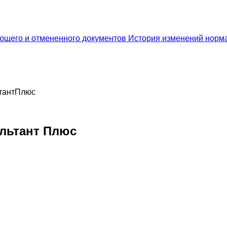
ющего и отмененного документов
История изменений норма
ьтантПлюс
льтант Плюс