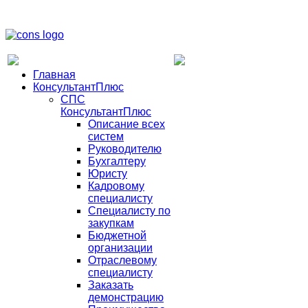
Главная
КонсультантПлюс
СПС
КонсультантПлюс
Описание всех
систем
Руководителю
Бухгалтеру
Юристу
Кадровому
специалисту
Специалисту по
закупкам
Бюджетной
организации
Отраслевому
специалисту
Заказать
демонстрацию