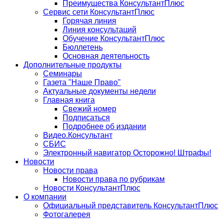
Преимущества КонсультантПлюс
Сервис сети КонсультантПлюс
Горячая линия
Линия консультаций
Обучение КонсультантПлюс
Бюллетень
Основная деятельность
Дополнительные продукты
Семинары
Газета "Наше Право"
Актуальные документы недели
Главная книга
Свежий номер
Подписаться
Подробнее об издании
Видео.Консультант
СБИС
Электронный навигатор Осторожно! Штрафы!
Новости
Новости права
Новости права по рубрикам
Новости КонсультантПлюс
О компании
Официальный представитель КонсультантПлюс
Фотогалерея