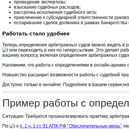
проведение экспертизы;
взыскание судебных расходов;
рассрочка исполнения судебного акта;
привлечение к субсидиарной ответственности руков
оспаривание сделок должника в рамках банкротства и
Работать стало удобнее
Теперь определения арбитражных судов можно видеть в ре
или переходить в них по гиперссылкам. Это делает раб
вашему вопросу, включая определения арбитражных судо
Напомним, что работа с определениями в онлайн-архиве о
Новшество расширит возможности работы с судебной пра
Доступно только в онлайне. Подробнее в вашем сервисно
Пример работы с опреде
Ситуация: Требуется проанализировать практику арбитра
По
к
п. 1 ч. 1 ст. 91 АПК РФ "Обеспечительные меры"
пе