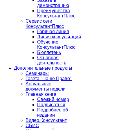
Заказать
демонстрацию
Преимущества
КонсультантПлюс
Сервис сети
КонсультантПлюс
Горячая линия
Линия консультаций
Обучение
КонсультантПлюс
Бюллетень
Основная
деятельность
Дополнительные продукты
Семинары
Газета "Наше Право"
Актуальные
документы недели
Главная книга
Свежий номер
Подписаться
Подробнее об
издании
Видео.Консультант
СБИС