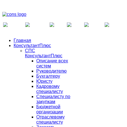
Главная
КонсультантПлюс
СПС
КонсультантПлюс
Описание всех
систем
Руководителю
Бухгалтеру
Юристу
Кадровому
специалисту
Специалисту по
закупкам
Бюджетной
организации
Отраслевому
специалисту