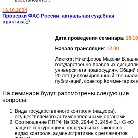
16.10.2024
Проверки ФАС России: актуальная судебная
практика
Дата проведения семинара:
16.10
Начало трансляции:
12.00
Лектор:
Никифоров Максим Владими
государственно-правовых дисципл
университета правосудия». Общий 
20 лет Дипломированный специалис
публикаций, соавтор Комментария к 
На семинаре будут рассмотрены следующие
вопросы:
Виды государственного контроля (надзора),
осуществляемого антимонопольными органами.
Соотношение ППРФ № 336, 294-ФЗ, 248-ФЗ, ФЗ «О
защите конкуренции», федеральных законов о
видах контроля, административных регламентов