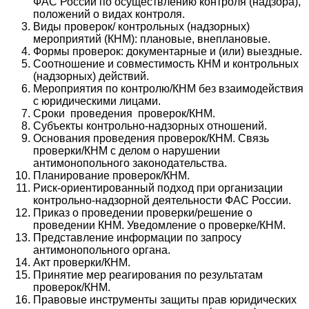
ФАС России по осуществлению контроля (надзора),
положений о видах контроля.
Виды проверок/ контрольных (надзорных)
мероприятий (КНМ): плановые, внеплановые.
Формы проверок: документарные и (или) выездные.
Соотношение и совместимость КНМ и контрольных
(надзорных) действий.
Мероприятия по контролю/КНМ без взаимодействия
с юридическими лицами.
Сроки проведения проверок/КНМ.
Субъекты контрольно-надзорных отношений.
Основания проведения проверок/КНМ. Связь
проверки/КНМ с делом о нарушении
антимонопольного законодательства.
Планирование проверок/КНМ.
Риск-ориентированный подход при организации
контрольно-надзорной деятельности ФАС России.
Приказ о проведении проверки/решение о
проведении КНМ. Уведомление о проверке/КНМ.
Представление информации по запросу
антимонопольного органа.
Акт проверки/КНМ.
Принятие мер реагирования по результатам
проверок/КНМ.
Правовые инструменты защиты прав юридических