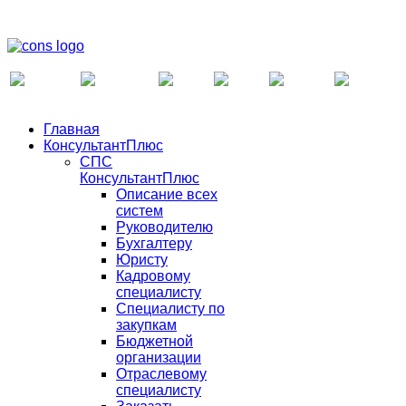
Главная
КонсультантПлюс
СПС
КонсультантПлюс
Описание всех
систем
Руководителю
Бухгалтеру
Юристу
Кадровому
специалисту
Специалисту по
закупкам
Бюджетной
организации
Отраслевому
специалисту