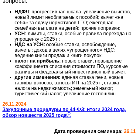
вопросы:
НДФЛ:
прогрессивная шкала, увеличение вычетов,
новый лимит необлагаемых пособий; вычет «на
себя» за сдачу нормативов ГТО; ежегодная
семейная выплата на детей; прочие поправки;
УСН:
лимиты, ставки, особые правила перехода на
упрощёнку с 2025 г.;
НДС на УСН
: особые ставки, освобождение,
вычеты; доход в целях «упрощенного» НДС;
ведение книги продаж и книги покупок;
налог на прибыль:
новые ставки, повышение
коэффициента списания стоимости ПО, курсовые
разницы и федеральный инвестиционный вычет;
другие изменения:
единая ставка пени, новые
тарифы взносов, взносы ИП на 2025 г., ставка
налога на недвижимость; земельный налог;
туристический налог; увеличение госпошлин.
26.11.2024
Закупочные процедуры по 44-ФЗ: итоги 2024 года,
обзор новшеств 2025 года
Дата проведения семинара:
26.11