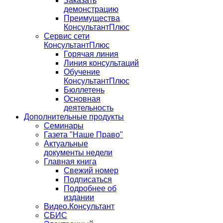
Заказать
демонстрацию
Преимущества
КонсультантПлюс
Сервис сети
КонсультантПлюс
Горячая линия
Линия консультаций
Обучение
КонсультантПлюс
Бюллетень
Основная
деятельность
Дополнительные продукты
Семинары
Газета "Наше Право"
Актуальные
документы недели
Главная книга
Свежий номер
Подписаться
Подробнее об
издании
Видео.Консультант
СБИС