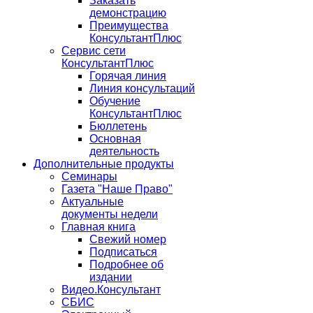
Заказать
демонстрацию
Преимущества
КонсультантПлюс
Сервис сети
КонсультантПлюс
Горячая линия
Линия консультаций
Обучение
КонсультантПлюс
Бюллетень
Основная
деятельность
Дополнительные продукты
Семинары
Газета "Наше Право"
Актуальные
документы недели
Главная книга
Свежий номер
Подписаться
Подробнее об
издании
Видео.Консультант
СБИС