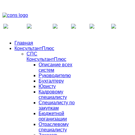
Главная
КонсультантПлюс
СПС
КонсультантПлюс
Описание всех
систем
Руководителю
Бухгалтеру
Юристу
Кадровому
специалисту
Специалисту по
закупкам
Бюджетной
организации
Отраслевому
специалисту