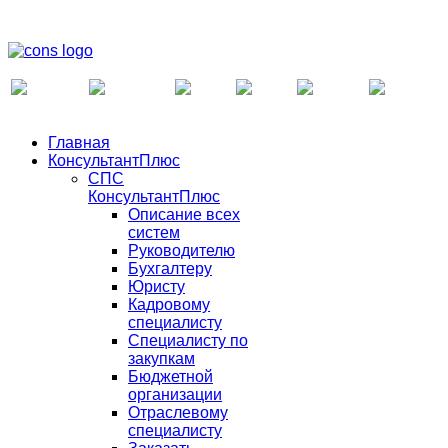
Главная
КонсультантПлюс
СПС
КонсультантПлюс
Описание всех
систем
Руководителю
Бухгалтеру
Юристу
Кадровому
специалисту
Специалисту по
закупкам
Бюджетной
организации
Отраслевому
специалисту