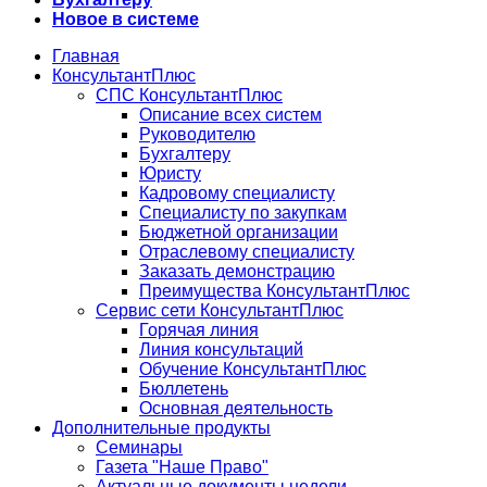
Новое в системе
Главная
КонсультантПлюс
СПС КонсультантПлюс
Описание всех систем
Руководителю
Бухгалтеру
Юристу
Кадровому специалисту
Специалисту по закупкам
Бюджетной организации
Отраслевому специалисту
Заказать демонстрацию
Преимущества КонсультантПлюс
Сервис сети КонсультантПлюс
Горячая линия
Линия консультаций
Обучение КонсультантПлюс
Бюллетень
Основная деятельность
Дополнительные продукты
Семинары
Газета "Наше Право"
Актуальные документы недели