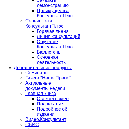
Заказать
демонстрацию
Преимущества
КонсультантПлюс
Сервис сети
КонсультантПлюс
Горячая линия
Линия консультаций
Обучение
КонсультантПлюс
Бюллетень
Основная
деятельность
Дополнительные продукты
Семинары
Газета "Наше Право"
Актуальные
документы недели
Главная книга
Свежий номер
Подписаться
Подробнее об
издании
Видео.Консультант
СБИС