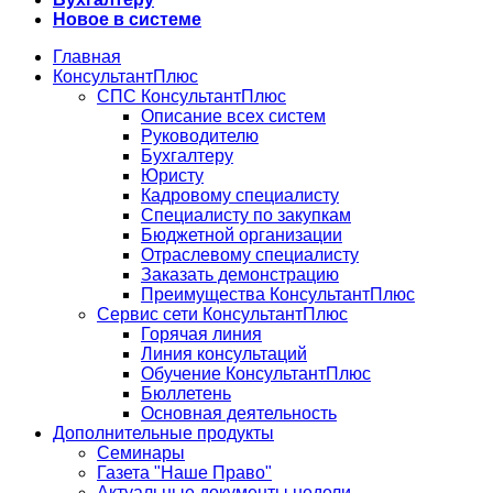
Новое в системе
Главная
КонсультантПлюс
СПС КонсультантПлюс
Описание всех систем
Руководителю
Бухгалтеру
Юристу
Кадровому специалисту
Специалисту по закупкам
Бюджетной организации
Отраслевому специалисту
Заказать демонстрацию
Преимущества КонсультантПлюс
Сервис сети КонсультантПлюс
Горячая линия
Линия консультаций
Обучение КонсультантПлюс
Бюллетень
Основная деятельность
Дополнительные продукты
Семинары
Газета "Наше Право"
Актуальные документы недели