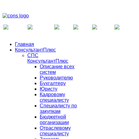
Главная
КонсультантПлюс
СПС
КонсультантПлюс
Описание всех
систем
Руководителю
Бухгалтеру
Юристу
Кадровому
специалисту
Специалисту по
закупкам
Бюджетной
организации
Отраслевому
специалисту