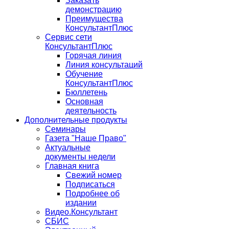
Заказать
демонстрацию
Преимущества
КонсультантПлюс
Сервис сети
КонсультантПлюс
Горячая линия
Линия консультаций
Обучение
КонсультантПлюс
Бюллетень
Основная
деятельность
Дополнительные продукты
Семинары
Газета "Наше Право"
Актуальные
документы недели
Главная книга
Свежий номер
Подписаться
Подробнее об
издании
Видео.Консультант
СБИС