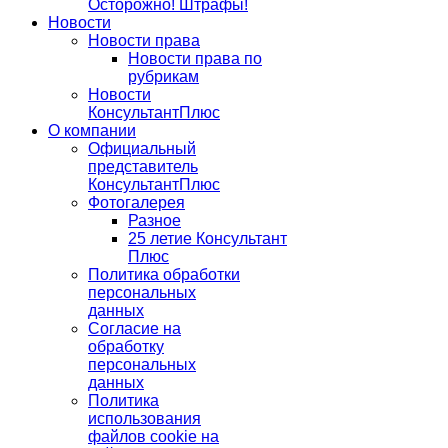
Осторожно! Штрафы!
Новости
Новости права
Новости права по
рубрикам
Новости
КонсультантПлюс
О компании
Официальный
представитель
КонсультантПлюс
Фотогалерея
Разное
25 летие Консультант
Плюс
Политика обработки
персональных
данных
Согласие на
обработку
персональных
данных
Политика
использования
файлов cookie на