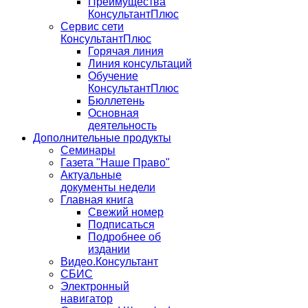
Преимущества
КонсультантПлюс
Сервис сети
КонсультантПлюс
Горячая линия
Линия консультаций
Обучение
КонсультантПлюс
Бюллетень
Основная
деятельность
Дополнительные продукты
Семинары
Газета "Наше Право"
Актуальные
документы недели
Главная книга
Свежий номер
Подписаться
Подробнее об
издании
Видео.Консультант
СБИС
Электронный
навигатор