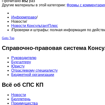
Прочитано
852
раз
Другие материалы в этой категории:
Формы с комментария
Информправо
/
Новости
/
Новости КонсультантПлюс
/
Проверки и штрафы: полная информация по действ
Goto Top
Справочно-правовая система Консу
Руководителю
Бухгалтеру
Юристу
Отраслевому специалисту
Бюджетной организации
Всё об СПС КП
Новости
Бюллетень
Преимущества