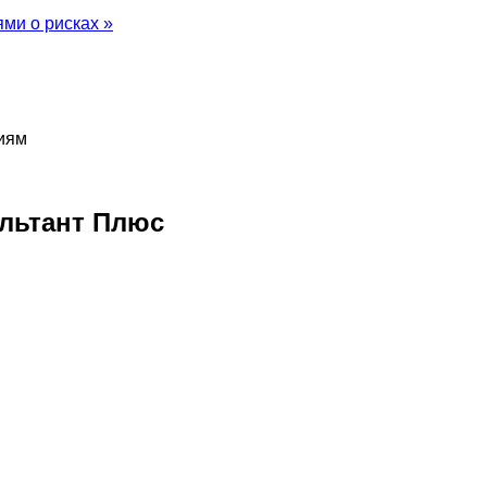
ми о рисках »
иям
льтант Плюс