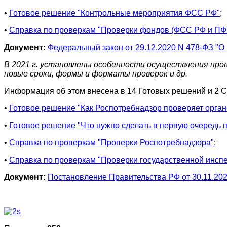
•
Готовое решение "Контрольные мероприятия ФСС РФ"
;
•
Справка по проверкам "Проверки фондов (ФСС РФ и ПФ
Документ:
Федеральный закон от 29.12.2020 N 478-ФЗ "О
В 2021 г. установлены особенности осуществления пров
новые сроки, формы и форматы проверок и др.
Информация об этом внесена в 14 Готовых решений и 2 С
•
Готовое решение "Как Роспотребнадзор проверяет орган
•
Готовое решение "Что нужно сделать в первую очередь 
•
Справка по проверкам "Проверки Роспотребнадзора"
;
•
Справка по проверкам "Проверки государственной инспе
Документ:
Постановление Правительства РФ от 30.11.20