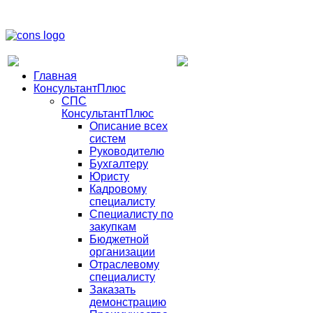
Главная
КонсультантПлюс
СПС
КонсультантПлюс
Описание всех
систем
Руководителю
Бухгалтеру
Юристу
Кадровому
специалисту
Специалисту по
закупкам
Бюджетной
организации
Отраслевому
специалисту
Заказать
демонстрацию