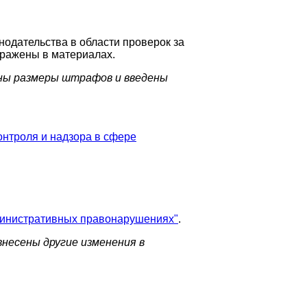
одательства в области проверок за
тражены в материалах.
ены размеры штрафов и введены
онтроля и надзора в сфере
дминистративных правонарушениях"
.
внесены другие изменения в