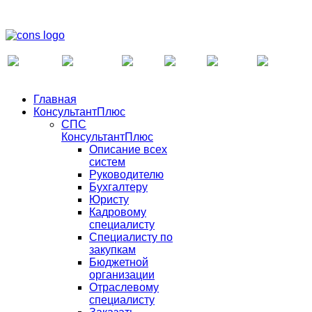
Главная
КонсультантПлюс
СПС
КонсультантПлюс
Описание всех
систем
Руководителю
Бухгалтеру
Юристу
Кадровому
специалисту
Специалисту по
закупкам
Бюджетной
организации
Отраслевому
специалисту