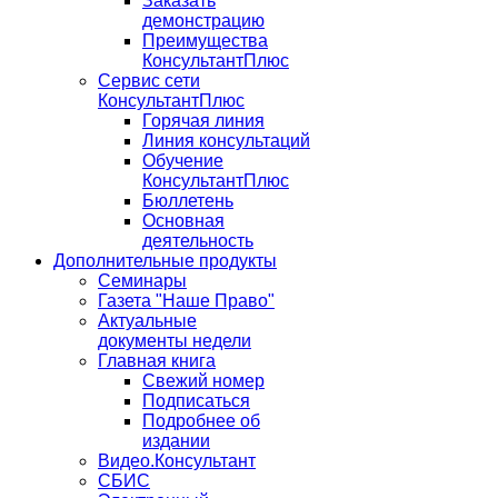
Заказать
демонстрацию
Преимущества
КонсультантПлюс
Сервис сети
КонсультантПлюс
Горячая линия
Линия консультаций
Обучение
КонсультантПлюс
Бюллетень
Основная
деятельность
Дополнительные продукты
Семинары
Газета "Наше Право"
Актуальные
документы недели
Главная книга
Свежий номер
Подписаться
Подробнее об
издании
Видео.Консультант
СБИС