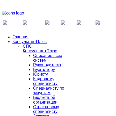
Главная
КонсультантПлюс
СПС
КонсультантПлюс
Описание всех
систем
Руководителю
Бухгалтеру
Юристу
Кадровому
специалисту
Специалисту по
закупкам
Бюджетной
организации
Отраслевому
специалисту