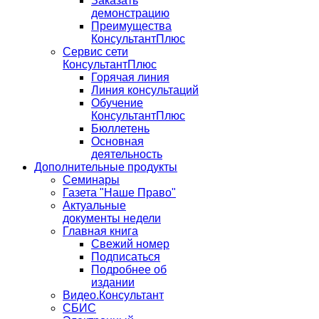
Заказать
демонстрацию
Преимущества
КонсультантПлюс
Сервис сети
КонсультантПлюс
Горячая линия
Линия консультаций
Обучение
КонсультантПлюс
Бюллетень
Основная
деятельность
Дополнительные продукты
Семинары
Газета "Наше Право"
Актуальные
документы недели
Главная книга
Свежий номер
Подписаться
Подробнее об
издании
Видео.Консультант
СБИС