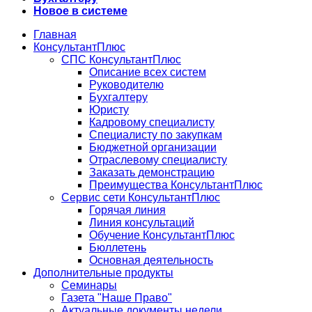
Новое в системе
Главная
КонсультантПлюс
СПС КонсультантПлюс
Описание всех систем
Руководителю
Бухгалтеру
Юристу
Кадровому специалисту
Специалисту по закупкам
Бюджетной организации
Отраслевому специалисту
Заказать демонстрацию
Преимущества КонсультантПлюс
Сервис сети КонсультантПлюс
Горячая линия
Линия консультаций
Обучение КонсультантПлюс
Бюллетень
Основная деятельность
Дополнительные продукты
Семинары
Газета "Наше Право"
Актуальные документы недели