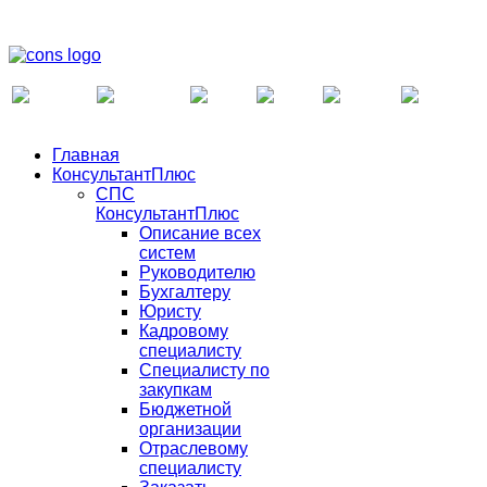
Главная
КонсультантПлюс
СПС
КонсультантПлюс
Описание всех
систем
Руководителю
Бухгалтеру
Юристу
Кадровому
специалисту
Специалисту по
закупкам
Бюджетной
организации
Отраслевому
специалисту