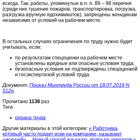
всегда. Так, работы, упомянутые в п. п. 89 – 98 перечня
(среди них тушение пожаров, транспортировка, погрузка,
разгрузка вручную ядохимикатов), запрещены женщинам
независимо от условий на рабочем месте.
В остальных случаях ограничения по труду нужно будет
учитывать, если:
по результатам спецоценки на рабочем месте
установлены вредные или опасные условия труда;
безопасные условия не подтверждены спецоценкой
и госэкспертизой условий труда.
Документ:
Приказ Минтруда России от 18.07.2019 N
512н
.
Прочитано
1136
раз
Теги
охрана труда
Другие материалы в этой категории:
« Работника,
который часто подает иски на компанию, называют
«искучий»…
Новый способ взыскать долги по зарплате »