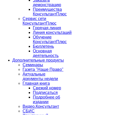
Заказать
демонстрацию
Преимущества
КонсультантПлюс
Сервис сети
КонсультантПлюс
Горячая линия
Линия консультаций
Обучение
КонсультантПлюс
Бюллетень
Основная
деятельность
Дополнительные продукты
Семинары
Газета "Наше Право"
Актуальные
документы недели
Главная книга
Свежий номер
Подписаться
Подробнее об
издании
Видео.Консультант
СБИС