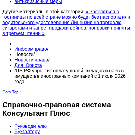
антикризисные меры
Другие материалы в этой категории:
« Заселяться в
гостиницы по всей стране можно будет без паспорта или
водительского удостоверения
Лицензия на торговлю
сигаретами и запрет продажи вейпов: поправки приняты
в третьем чтении »
Информправо
/
Новости
/
Новости права
/
Для Юриста
/
ЦБ РФ упростит оплату долей, вкладов и паев в
имуществе иностранных компаний с 1 июля 2026
года
Goto Top
Справочно-правовая система
Консультант Плюс
Руководителю
Бухгалтеру