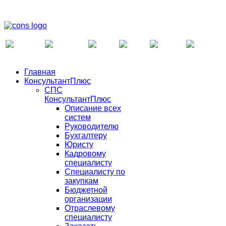
Главная
КонсультантПлюс
СПС
КонсультантПлюс
Описание всех
систем
Руководителю
Бухгалтеру
Юристу
Кадровому
специалисту
Специалисту по
закупкам
Бюджетной
организации
Отраслевому
специалисту