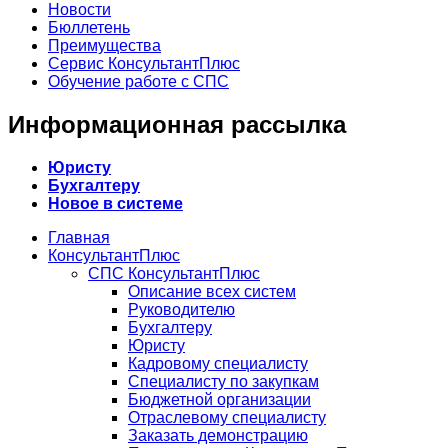
Новости
Бюллетень
Преимущества
Сервис КонсультантПлюс
Обучение работе с СПС
Информационная рассылка
Юристу
Бухгалтеру
Новое в системе
Главная
КонсультантПлюс
СПС КонсультантПлюс
Описание всех систем
Руководителю
Бухгалтеру
Юристу
Кадровому специалисту
Специалисту по закупкам
Бюджетной организации
Отраслевому специалисту
Заказать демонстрацию