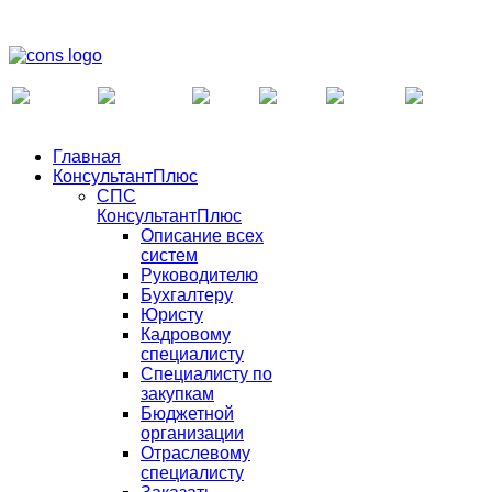
Главная
КонсультантПлюс
СПС
КонсультантПлюс
Описание всех
систем
Руководителю
Бухгалтеру
Юристу
Кадровому
специалисту
Специалисту по
закупкам
Бюджетной
организации
Отраслевому
специалисту