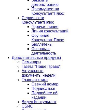
Заказать
демонстрацию
Преимущества
КонсультантПлюс
Сервис сети
КонсультантПлюс
Горячая линия
Линия консультаций
Обучение
КонсультантПлюс
Бюллетень
Основная
деятельность
Дополнительные продукты
Семинары
Газета "Наше Право"
Актуальные
документы недели
Главная книга
Свежий номер
Подписаться
Подробнее об
издании
Видео.Консультант
СБИС