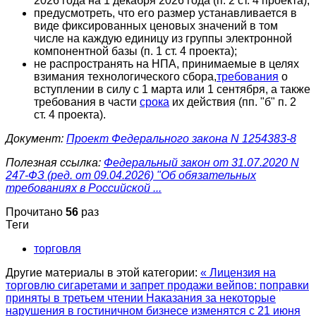
2026 года на 1 декабря 2026 года (п. 2 ст. 4 проекта);
предусмотреть, что его размер устанавливается в
виде фиксированных ценовых значений в том
числе на каждую единицу из группы электронной
компонентной базы (п. 1 ст. 4 проекта);
не распространять на НПА, принимаемые в целях
взимания технологического сбора,
требования
о
вступлении в силу с 1 марта или 1 сентября, а также
требования в части
срока
их действия (пп. "б" п. 2
ст. 4 проекта).
Документ:
Проект Федерального закона N 1254383-8
Полезная ссылка:
Федеральный закон от 31.07.2020 N
247-ФЗ (ред. от 09.04.2026) "Об обязательных
требованиях в Российской ...
Прочитано
56
раз
Теги
торговля
Другие материалы в этой категории:
« Лицензия на
торговлю сигаретами и запрет продажи вейпов: поправки
приняты в третьем чтении
Наказания за некоторые
нарушения в гостиничном бизнесе изменятся с 21 июня