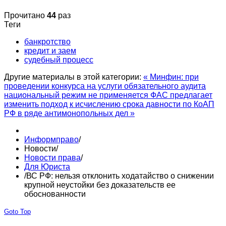
Прочитано
44
раз
Теги
банкротство
кредит и заем
судебный процесс
Другие материалы в этой категории:
« Минфин: при
проведении конкурса на услуги обязательного аудита
национальный режим не применяется
ФАС предлагает
изменить подход к исчислению срока давности по КоАП
РФ в ряде антимонопольных дел »
Информправо
/
Новости
/
Новости права
/
Для Юриста
/
ВС РФ: нельзя отклонить ходатайство о снижении
крупной неустойки без доказательств ее
обоснованности
Goto Top