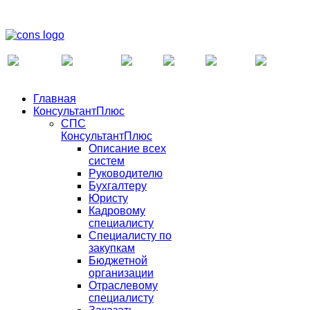
Главная
КонсультантПлюс
СПС
КонсультантПлюс
Описание всех
систем
Руководителю
Бухгалтеру
Юристу
Кадровому
специалисту
Специалисту по
закупкам
Бюджетной
организации
Отраслевому
специалисту