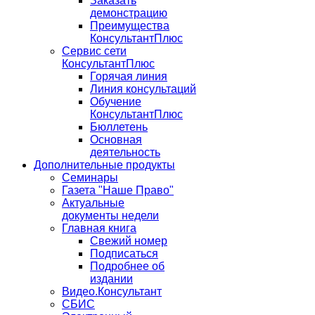
Заказать
демонстрацию
Преимущества
КонсультантПлюс
Сервис сети
КонсультантПлюс
Горячая линия
Линия консультаций
Обучение
КонсультантПлюс
Бюллетень
Основная
деятельность
Дополнительные продукты
Семинары
Газета "Наше Право"
Актуальные
документы недели
Главная книга
Свежий номер
Подписаться
Подробнее об
издании
Видео.Консультант
СБИС