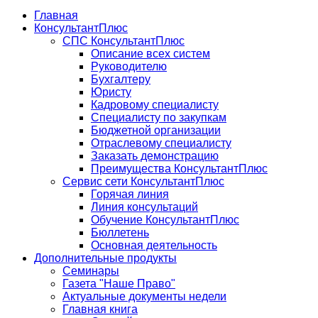
Главная
КонсультантПлюс
СПС КонсультантПлюс
Описание всех систем
Руководителю
Бухгалтеру
Юристу
Кадровому специалисту
Специалисту по закупкам
Бюджетной организации
Отраслевому специалисту
Заказать демонстрацию
Преимущества КонсультантПлюс
Сервис сети КонсультантПлюс
Горячая линия
Линия консультаций
Обучение КонсультантПлюс
Бюллетень
Основная деятельность
Дополнительные продукты
Семинары
Газета "Наше Право"
Актуальные документы недели
Главная книга