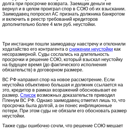
долга при просрочке возврата. Заемщик деньги не
вернул и в целом проиграл спор в СОЮ об их взыскании.
Заимодавец попросил АС признать должника банкротом
и включить в реестр требований кредиторов
дополнительно более 4 млн руб. неустойки.
Три инстанции пошли заимодавцу навстречу и отклонили
ходатайство его контрагента о
снижении неустойки
как
несоразмерной. Суды сослались на длительность
просрочки и решение СОЮ, который взыскал неустойку
на будущее время (до фактического исполнения
обязательств) в договорном размере.
ВС РФ направил спор на новое рассмотрение. Если
неустойка объективно большая и должник ссылается на
это, кредитор в рамках возражений обосновывает ее
размер.
Список
возможных доказательств приводил
Пленум ВС РФ. Однако заимодавец отметил лишь то, что
просрочка была долгой, а он понес инфляционные
потери. При этом суды не обязали его обосновать размер
неустойки.
Также суды ошибочно сочли, что решение СОЮ мешает