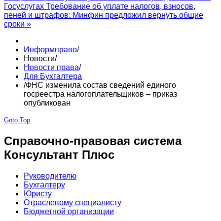
Госуслугах
Требование об уплате налогов, взносов,
пеней и штрафов: Минфин предложил вернуть общие
сроки »
Информправо
/
Новости
/
Новости права
/
Для Бухгалтера
/
ФНС изменила состав сведений единого
госреестра налогоплательщиков – приказ
опубликован
Goto Top
Справочно-правовая система
Консультант Плюс
Руководителю
Бухгалтеру
Юристу
Отраслевому специалисту
Бюджетной организации