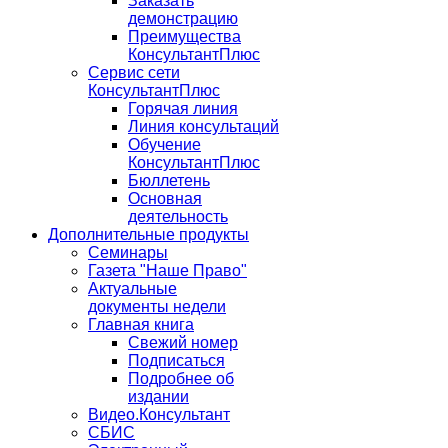
Заказать
демонстрацию
Преимущества
КонсультантПлюс
Сервис сети
КонсультантПлюс
Горячая линия
Линия консультаций
Обучение
КонсультантПлюс
Бюллетень
Основная
деятельность
Дополнительные продукты
Семинары
Газета "Наше Право"
Актуальные
документы недели
Главная книга
Свежий номер
Подписаться
Подробнее об
издании
Видео.Консультант
СБИС