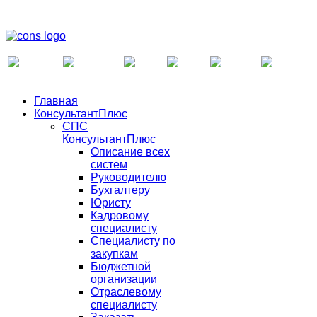
Главная
КонсультантПлюс
СПС
КонсультантПлюс
Описание всех
систем
Руководителю
Бухгалтеру
Юристу
Кадровому
специалисту
Специалисту по
закупкам
Бюджетной
организации
Отраслевому
специалисту