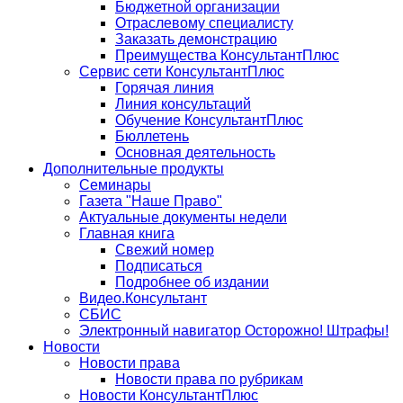
Бюджетной организации
Отраслевому специалисту
Заказать демонстрацию
Преимущества КонсультантПлюс
Сервис сети КонсультантПлюс
Горячая линия
Линия консультаций
Обучение КонсультантПлюс
Бюллетень
Основная деятельность
Дополнительные продукты
Семинары
Газета "Наше Право"
Актуальные документы недели
Главная книга
Свежий номер
Подписаться
Подробнее об издании
Видео.Консультант
СБИС
Электронный навигатор Осторожно! Штрафы!
Новости
Новости права
Новости права по рубрикам
Новости КонсультантПлюс