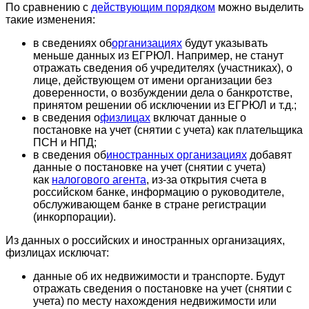
По сравнению с
действующим порядком
можно выделить
такие изменения:
в сведениях об
организациях
будут указывать
меньше данных из ЕГРЮЛ. Например, не станут
отражать сведения об учредителях (участниках), о
лице, действующем от имени организации без
доверенности, о возбуждении дела о банкротстве,
принятом решении об исключении из ЕГРЮЛ и т.д.;
в сведения о
физлицах
включат данные о
постановке на учет (снятии с учета) как плательщика
ПСН и НПД;
в сведения об
иностранных организациях
добавят
данные о постановке на учет (снятии с учета)
как
налогового агента
, из-за открытия счета в
российском банке, информацию о руководителе,
обслуживающем банке в стране регистрации
(инкорпорации).
Из данных о российских и иностранных организациях,
физлицах исключат:
данные об их недвижимости и транспорте. Будут
отражать сведения о постановке на учет (снятии с
учета) по месту нахождения недвижимости или