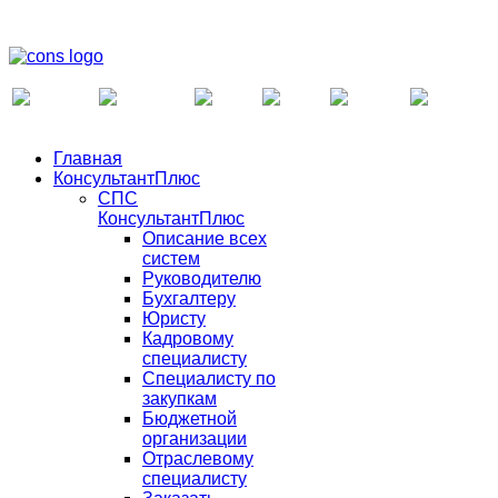
Главная
КонсультантПлюс
СПС
КонсультантПлюс
Описание всех
систем
Руководителю
Бухгалтеру
Юристу
Кадровому
специалисту
Специалисту по
закупкам
Бюджетной
организации
Отраслевому
специалисту