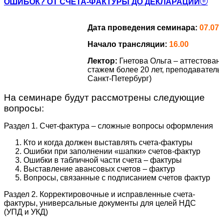
ОШИБОК? ОТ СЧЁТА-ФАКТУРЫ ДО ДЕКЛАРАЦИИ
Дата проведения семинара:
07.07
Начало трансляции:
16.00
Лектор:
Гнетова Ольга – аттестов
стажем более 20 лет, преподавател
Санкт-Петербург)
На семинаре будут рассмотрены следующие
вопросы:
Раздел 1. Счет-фактура – сложные вопросы оформления
Кто и когда должен выставлять счета-фактуры
Ошибки при заполнении «шапки» счетов-фактур
Ошибки в табличной части счета – фактуры
Выставление авансовых счетов – фактур
Вопросы, связанные с подписанием счетов фактур
Раздел 2. Корректировочные и исправленные счета-
фактуры, универсальные документы для целей НДС
(УПД и УКД)