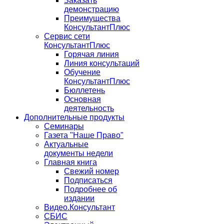
Заказать
демонстрацию
Преимущества
КонсультантПлюс
Сервис сети
КонсультантПлюс
Горячая линия
Линия консультаций
Обучение
КонсультантПлюс
Бюллетень
Основная
деятельность
Дополнительные продукты
Семинары
Газета "Наше Право"
Актуальные
документы недели
Главная книга
Свежий номер
Подписаться
Подробнее об
издании
Видео.Консультант
СБИС