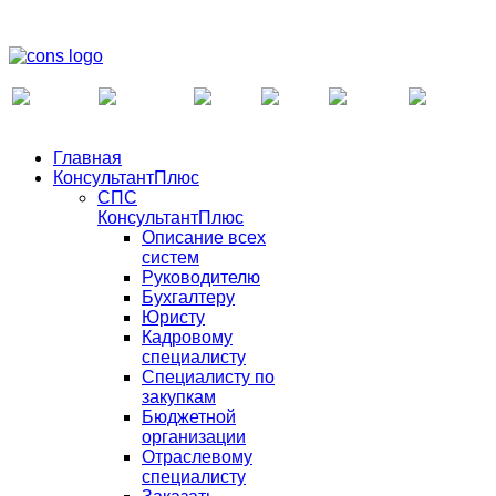
Главная
КонсультантПлюс
СПС
КонсультантПлюс
Описание всех
систем
Руководителю
Бухгалтеру
Юристу
Кадровому
специалисту
Специалисту по
закупкам
Бюджетной
организации
Отраслевому
специалисту