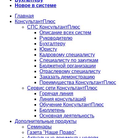
Новое в системе
Главная
КонсультантПлюс
СПС КонсультантПлюс
Описание всех систем
Руководителю
Бухгалтеру
Юристу
Кадровому специалисту
Специалисту по закупкам
Бюджетной организации
Отраслевому специалисту
Заказать демонстрацию
Преимущества КонсультантПлюс
Сервис сети КонсультантПлюс
Горячая линия
Линия консультаций
Обучение КонсультантПлюс
Бюллетень
Основная деятельность
Дополнительные продукты
Семинары
Газета "Наше Право"
Актуальные документы недели