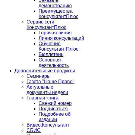
Заказать
демонстрацию
Преимущества
КонсультантПлюс
Сервис сети
КонсультантПлюс
Горячая линия
Линия консультаций
Обучение
КонсультантПлюс
Бюллетень
Основная
деятельность
Дополнительные продукты
Семинары
Газета "Наше Право"
Актуальные
документы недели
Главная книга
Свежий номер
Подписаться
Подробнее об
издании
Видео.Консультант
СБИС