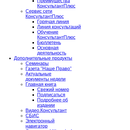
Преимущества
КонсультантПлюс
Сервис сети
КонсультантПлюс
Горячая линия
Линия консультаций
Обучение
КонсультантПлюс
Бюллетень
Основная
деятельность
Дополнительные продукты
Семинары
Газета "Наше Право"
Актуальные
документы недели
Главная книга
Свежий номер
Подписаться
Подробнее об
издании
Видео.Консультант
СБИС
Электронный
навигатор