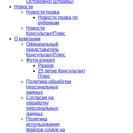
Осторожно! Штрафы!
Новости
Новости права
Новости права по
рубрикам
Новости
КонсультантПлюс
О компании
Официальный
представитель
КонсультантПлюс
Фотогалерея
Разное
25 летие Консультант
Плюс
Политика обработки
персональных
данных
Согласие на
обработку
персональных
данных
Политика
использования
файлов cookie на