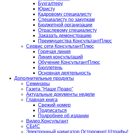
Бухгалтеру
Юристу
Кадровому специалисту
Специалисту по закупкам
Бюджетной организации
Отраслевому специалисту
Заказать демонстрацию
Преимущества КонсультантПлюс
Сервис сети КонсультантПлюс
Горячая линия
Линия консультаций
Обучение КонсультантПлюс
Бюллетень
Основная деятельность
Дополнительные продукты
Семинары
Газета "Наше Право"
Актуальные документы недели
Главная книга
Свежий номер
Подписаться
Подробнее об издании
Видео.Консультант
СБИС
Электронный навигатор Осторожно! Штрафы!