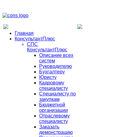
Главная
КонсультантПлюс
СПС
КонсультантПлюс
Описание всех
систем
Руководителю
Бухгалтеру
Юристу
Кадровому
специалисту
Специалисту по
закупкам
Бюджетной
организации
Отраслевому
специалисту
Заказать
демонстрацию