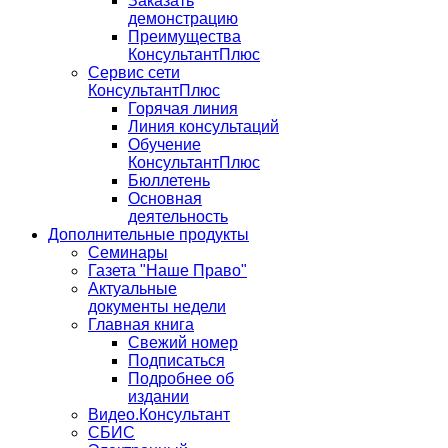
Заказать
демонстрацию
Преимущества
КонсультантПлюс
Сервис сети
КонсультантПлюс
Горячая линия
Линия консультаций
Обучение
КонсультантПлюс
Бюллетень
Основная
деятельность
Дополнительные продукты
Семинары
Газета "Наше Право"
Актуальные
документы недели
Главная книга
Свежий номер
Подписаться
Подробнее об
издании
Видео.Консультант
СБИС