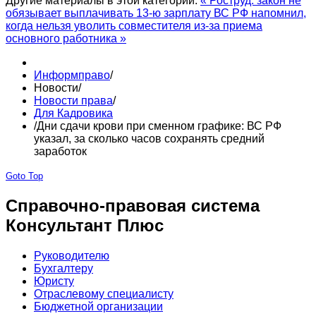
Другие материалы в этой категории:
« Роструд: закон не
обязывает выплачивать 13-ю зарплату
ВС РФ напомнил,
когда нельзя уволить совместителя из-за приема
основного работника »
Информправо
/
Новости
/
Новости права
/
Для Кадровика
/
Дни сдачи крови при сменном графике: ВС РФ
указал, за сколько часов сохранять средний
заработок
Goto Top
Справочно-правовая система
Консультант Плюс
Руководителю
Бухгалтеру
Юристу
Отраслевому специалисту
Бюджетной организации