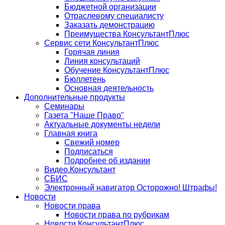
Бюджетной организации
Отраслевому специалисту
Заказать демонстрацию
Преимущества КонсультантПлюс
Сервис сети КонсультантПлюс
Горячая линия
Линия консультаций
Обучение КонсультантПлюс
Бюллетень
Основная деятельность
Дополнительные продукты
Семинары
Газета "Наше Право"
Актуальные документы недели
Главная книга
Свежий номер
Подписаться
Подробнее об издании
Видео.Консультант
СБИС
Электронный навигатор Осторожно! Штрафы!
Новости
Новости права
Новости права по рубрикам
Новости КонсультантПлюс