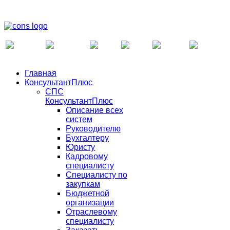
Главная
КонсультантПлюс
СПС
КонсультантПлюс
Описание всех
систем
Руководителю
Бухгалтеру
Юристу
Кадровому
специалисту
Специалисту по
закупкам
Бюджетной
организации
Отраслевому
специалисту