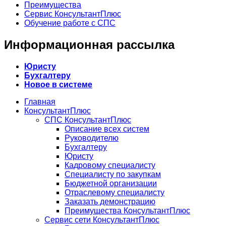
Преимущества
Сервис КонсультантПлюс
Обучение работе с СПС
Информационная рассылка
Юристу
Бухгалтеру
Новое в системе
Главная
КонсультантПлюс
СПС КонсультантПлюс
Описание всех систем
Руководителю
Бухгалтеру
Юристу
Кадровому специалисту
Специалисту по закупкам
Бюджетной организации
Отраслевому специалисту
Заказать демонстрацию
Преимущества КонсультантПлюс
Сервис сети КонсультантПлюс