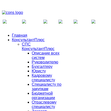
Главная
КонсультантПлюс
СПС
КонсультантПлюс
Описание всех
систем
Руководителю
Бухгалтеру
Юристу
Кадровому
специалисту
Специалисту по
закупкам
Бюджетной
организации
Отраслевому
специалисту