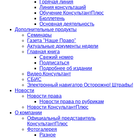
Горячая линия
Линия консультаций
Обучение КонсультантПлюс
Бюллетень
Основная деятельность
Дополнительные продукты
Семинары
Газета "Наше Право"
Актуальные документы недели
Главная книга
Свежий номер
Подписаться
Подробнее об издании
Видео.Консультант
СБИС
Электронный навигатор Осторожно! Штрафы!
Новости
Новости права
Новости права по рубрикам
Новости КонсультантПлюс
О компании
Официальный представитель
КонсультантПлюс
Фотогалерея
Разное