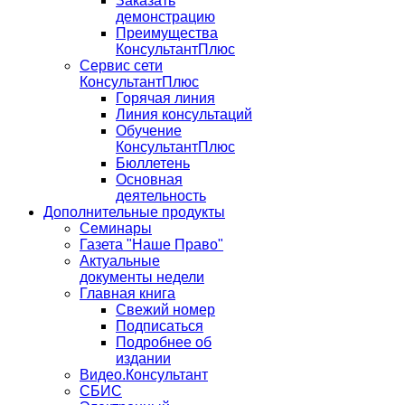
Заказать
демонстрацию
Преимущества
КонсультантПлюс
Сервис сети
КонсультантПлюс
Горячая линия
Линия консультаций
Обучение
КонсультантПлюс
Бюллетень
Основная
деятельность
Дополнительные продукты
Семинары
Газета "Наше Право"
Актуальные
документы недели
Главная книга
Свежий номер
Подписаться
Подробнее об
издании
Видео.Консультант
СБИС