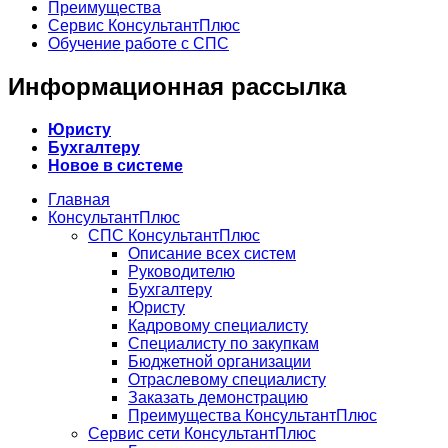
Преимущества
Сервис КонсультантПлюс
Обучение работе с СПС
Информационная рассылка
Юристу
Бухгалтеру
Новое в системе
Главная
КонсультантПлюс
СПС КонсультантПлюс
Описание всех систем
Руководителю
Бухгалтеру
Юристу
Кадровому специалисту
Специалисту по закупкам
Бюджетной организации
Отраслевому специалисту
Заказать демонстрацию
Преимущества КонсультантПлюс
Сервис сети КонсультантПлюс