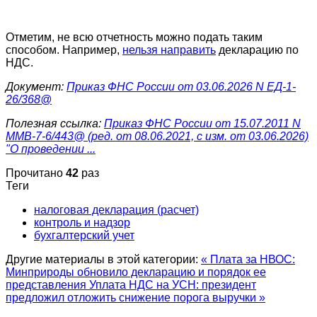
Отметим, не всю отчетность можно подать таким
способом. Например,
нельзя направить
декларацию по
НДС.
Документ:
Приказ ФНС России от 03.06.2026 N ЕД-1-
26/368@
Полезная ссылка:
Приказ ФНС России от 15.07.2011 N
ММВ-7-6/443@ (ред. от 08.06.2021, с изм. от 03.06.2026)
"О проведении ...
Прочитано
42
раз
Теги
налоговая декларация (расчет)
контроль и надзор
бухгалтерский учет
Другие материалы в этой категории:
« Плата за НВОС:
Минприроды обновило декларацию и порядок ее
представления
Уплата НДС на УСН: президент
предложил отложить снижение порога выручки »