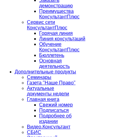
Заказать
демонстрацию
Преимущества
КонсультантПлюс
Сервис сети
КонсультантПлюс
Горячая линия
Линия консультаций
Обучение
КонсультантПлюс
Бюллетень
Основная
деятельность
Дополнительные продукты
Семинары
Газета "Наше Право"
Актуальные
документы недели
Главная книга
Свежий номер
Подписаться
Подробнее об
издании
Видео.Консультант
СБИС