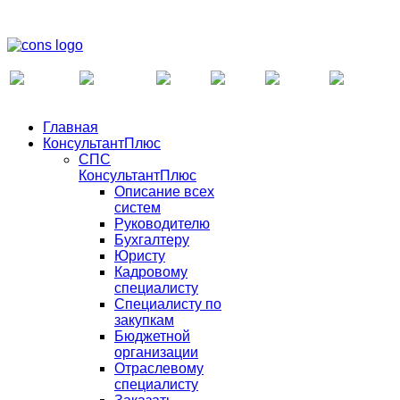
Главная
КонсультантПлюс
СПС
КонсультантПлюс
Описание всех
систем
Руководителю
Бухгалтеру
Юристу
Кадровому
специалисту
Специалисту по
закупкам
Бюджетной
организации
Отраслевому
специалисту