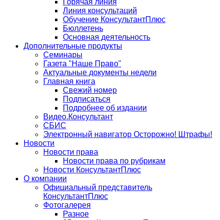
Горячая линия
Линия консультаций
Обучение КонсультантПлюс
Бюллетень
Основная деятельность
Дополнительные продукты
Семинары
Газета "Наше Право"
Актуальные документы недели
Главная книга
Свежий номер
Подписаться
Подробнее об издании
Видео.Консультант
СБИС
Электронный навигатор Осторожно! Штрафы!
Новости
Новости права
Новости права по рубрикам
Новости КонсультантПлюс
О компании
Официальный представитель
КонсультантПлюс
Фотогалерея
Разное