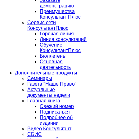
Заказать
демонстрацию
Преимущества
КонсультантПлюс
Сервис сети
КонсультантПлюс
Горячая линия
Линия консультаций
Обучение
КонсультантПлюс
Бюллетень
Основная
деятельность
Дополнительные продукты
Семинары
Газета "Наше Право"
Актуальные
документы недели
Главная книга
Свежий номер
Подписаться
Подробнее об
издании
Видео.Консультант
СБИС