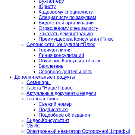
Бухгалтеру
Юристу
Кадровому специалисту
Специалисту по закупкам
Бюджетной организации
Отраслевому специалисту
Заказать демонстрацию
Преимущества КонсультантПлюс
Сервис сети КонсультантПлюс
Горячая линия
Линия консультаций
Обучение КонсультантПлюс
Бюллетень
Основная деятельность
Дополнительные продукты
Семинары
Газета "Наше Право"
Актуальные документы недели
Главная книга
Свежий номер
Подписаться
Подробнее об издании
Видео.Консультант
СБИС
Электронный навигатор Осторожно! Штрафы!