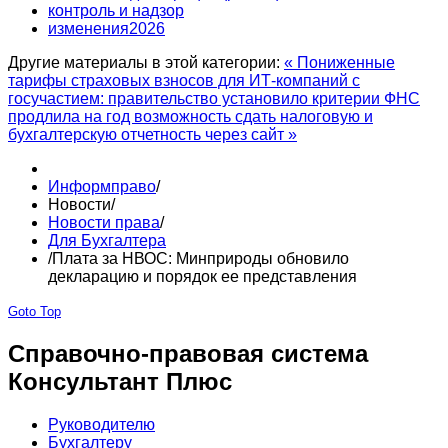
контроль и надзор
изменения2026
Другие материалы в этой категории:
« Пониженные
тарифы страховых взносов для ИТ-компаний с
госучастием: правительство установило критерии
ФНС
продлила на год возможность сдать налоговую и
бухгалтерскую отчетность через сайт »
Информправо
/
Новости
/
Новости права
/
Для Бухгалтера
/
Плата за НВОС: Минприроды обновило
декларацию и порядок ее представления
Goto Top
Справочно-правовая система
Консультант Плюс
Руководителю
Бухгалтеру