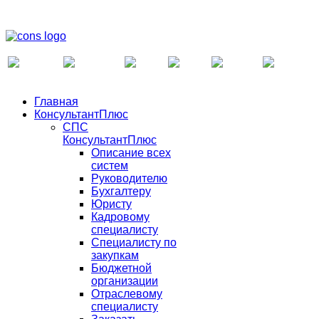
Главная
КонсультантПлюс
СПС
КонсультантПлюс
Описание всех
систем
Руководителю
Бухгалтеру
Юристу
Кадровому
специалисту
Специалисту по
закупкам
Бюджетной
организации
Отраслевому
специалисту