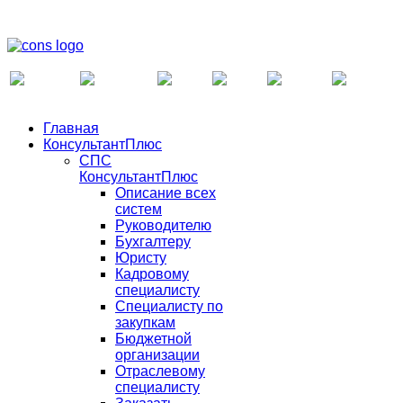
Главная
КонсультантПлюс
СПС
КонсультантПлюс
Описание всех
систем
Руководителю
Бухгалтеру
Юристу
Кадровому
специалисту
Специалисту по
закупкам
Бюджетной
организации
Отраслевому
специалисту