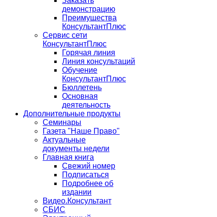
Заказать
демонстрацию
Преимущества
КонсультантПлюс
Сервис сети
КонсультантПлюс
Горячая линия
Линия консультаций
Обучение
КонсультантПлюс
Бюллетень
Основная
деятельность
Дополнительные продукты
Семинары
Газета "Наше Право"
Актуальные
документы недели
Главная книга
Свежий номер
Подписаться
Подробнее об
издании
Видео.Консультант
СБИС