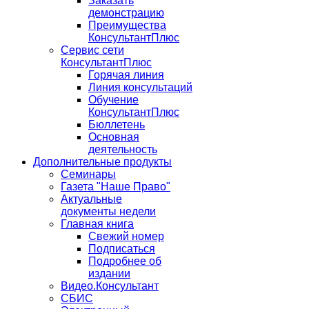
Заказать
демонстрацию
Преимущества
КонсультантПлюс
Сервис сети
КонсультантПлюс
Горячая линия
Линия консультаций
Обучение
КонсультантПлюс
Бюллетень
Основная
деятельность
Дополнительные продукты
Семинары
Газета "Наше Право"
Актуальные
документы недели
Главная книга
Свежий номер
Подписаться
Подробнее об
издании
Видео.Консультант
СБИС