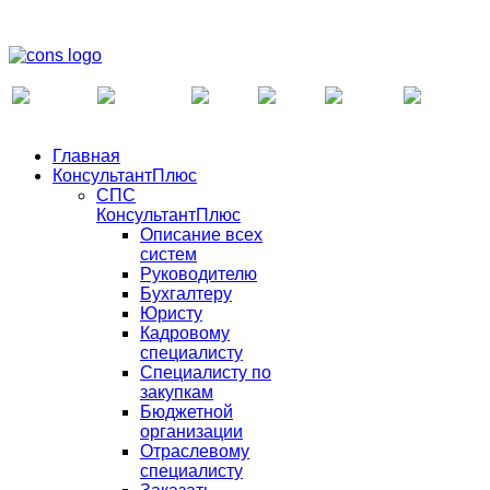
Главная
КонсультантПлюс
СПС
КонсультантПлюс
Описание всех
систем
Руководителю
Бухгалтеру
Юристу
Кадровому
специалисту
Специалисту по
закупкам
Бюджетной
организации
Отраслевому
специалисту