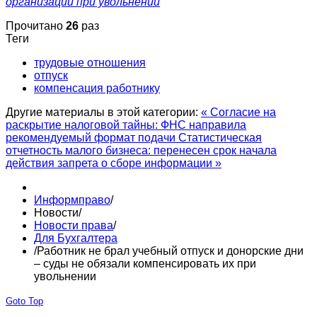
организации при увольнении
Прочитано
26
раз
Теги
трудовые отношения
отпуск
компенсация работнику
Другие материалы в этой категории:
« Согласие на
раскрытие налоговой тайны: ФНС направила
рекомендуемый формат подачи
Статистическая
отчетность малого бизнеса: перенесен срок начала
действия запрета о сборе информации »
Информправо
/
Новости
/
Новости права
/
Для Бухгалтера
/
Работник не брал учебный отпуск и донорские дни
– суды не обязали компенсировать их при
увольнении
Goto Top