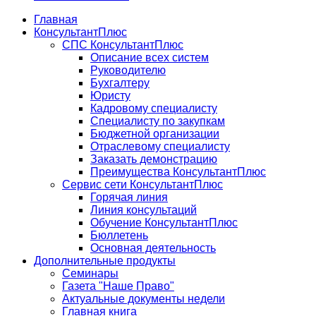
Главная
КонсультантПлюс
СПС КонсультантПлюс
Описание всех систем
Руководителю
Бухгалтеру
Юристу
Кадровому специалисту
Специалисту по закупкам
Бюджетной организации
Отраслевому специалисту
Заказать демонстрацию
Преимущества КонсультантПлюс
Сервис сети КонсультантПлюс
Горячая линия
Линия консультаций
Обучение КонсультантПлюс
Бюллетень
Основная деятельность
Дополнительные продукты
Семинары
Газета "Наше Право"
Актуальные документы недели
Главная книга