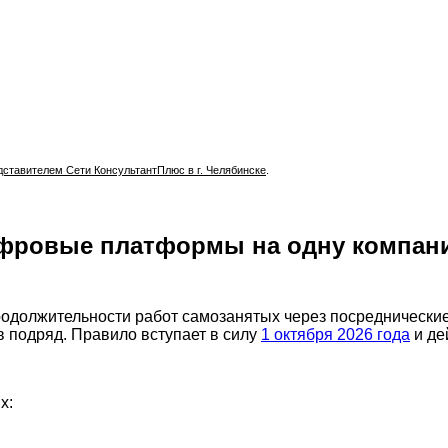
тавителем Сети КонсультантПлюс в г. Челябинске
.
ифровые платформы на одну компани
родолжительности работ самозанятых через посредническ
ев подряд. Правило вступает в силу
1 октября 2026 года
и де
х: