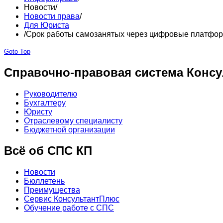
Новости
/
Новости права
/
Для Юриста
/
Срок работы самозанятых через цифровые платформ
Goto Top
Справочно-правовая система Консу
Руководителю
Бухгалтеру
Юристу
Отраслевому специалисту
Бюджетной организации
Всё об СПС КП
Новости
Бюллетень
Преимущества
Сервис КонсультантПлюс
Обучение работе с СПС