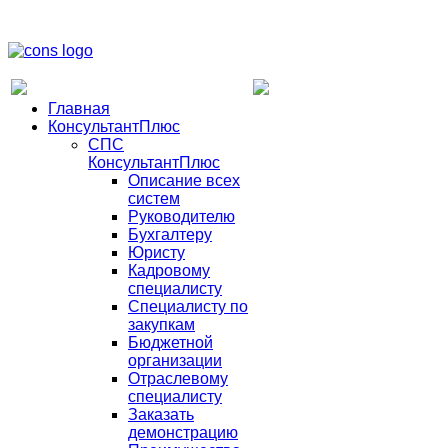
Главная
КонсультантПлюс
СПС
КонсультантПлюс
Описание всех
систем
Руководителю
Бухгалтеру
Юристу
Кадровому
специалисту
Специалисту по
закупкам
Бюджетной
организации
Отраслевому
специалисту
Заказать
демонстрацию