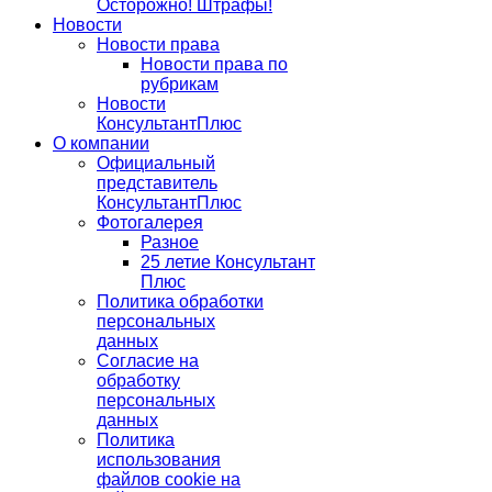
Осторожно! Штрафы!
Новости
Новости права
Новости права по
рубрикам
Новости
КонсультантПлюс
О компании
Официальный
представитель
КонсультантПлюс
Фотогалерея
Разное
25 летие Консультант
Плюс
Политика обработки
персональных
данных
Согласие на
обработку
персональных
данных
Политика
использования
файлов cookie на