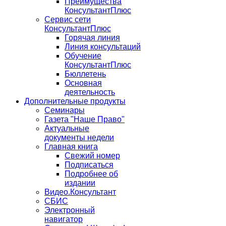
Преимущества
КонсультантПлюс
Сервис сети
КонсультантПлюс
Горячая линия
Линия консультаций
Обучение
КонсультантПлюс
Бюллетень
Основная
деятельность
Дополнительные продукты
Семинары
Газета "Наше Право"
Актуальные
документы недели
Главная книга
Свежий номер
Подписаться
Подробнее об
издании
Видео.Консультант
СБИС
Электронный
навигатор