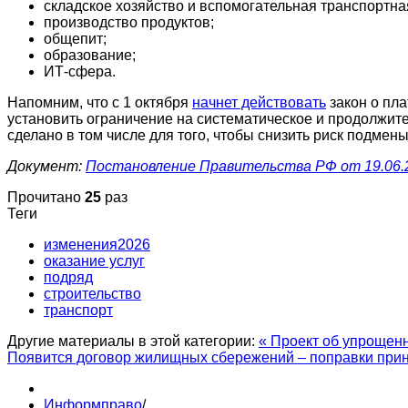
складское хозяйство и вспомогательная транспортна
производство продуктов;
общепит;
образование;
ИТ-сфера.
Напомним, что с 1 октября
начнет действовать
закон о пл
установить ограничение на систематическое и продолжите
сделано в том числе для того, чтобы снизить риск подме
Документ:
Постановление Правительства РФ от 19.06.
Прочитано
25
раз
Теги
изменения2026
оказание услуг
подряд
строительство
транспорт
Другие материалы в этой категории:
« Проект об упрощен
Появится договор жилищных сбережений – поправки прин
Информправо
/