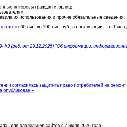
онные интересы граждан и юрлиц;
ьзователям;
равила их использования и прочие обязательные сведения.
платит
от 60 тыс. до 100 тыс. руб., а организации – от 1 млн 
9-ФЗ (ред. от 29.12.2025) "Об информации, информационны
тении согласилась защитить право потребителей на ремон
а опубликован »
афы для владельцев сайтов с 7 июля 2026 года