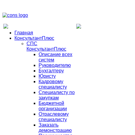
Главная
КонсультантПлюс
СПС
КонсультантПлюс
Описание всех
систем
Руководителю
Бухгалтеру
Юристу
Кадровому
специалисту
Специалисту по
закупкам
Бюджетной
организации
Отраслевому
специалисту
Заказать
демонстрацию