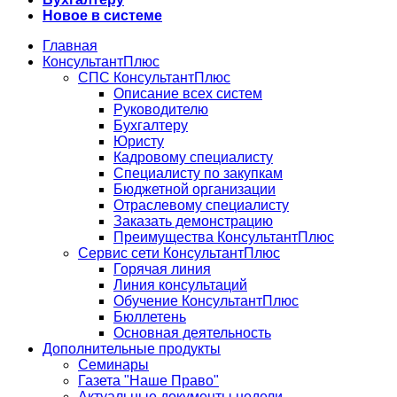
Новое в системе
Главная
КонсультантПлюс
СПС КонсультантПлюс
Описание всех систем
Руководителю
Бухгалтеру
Юристу
Кадровому специалисту
Специалисту по закупкам
Бюджетной организации
Отраслевому специалисту
Заказать демонстрацию
Преимущества КонсультантПлюс
Сервис сети КонсультантПлюс
Горячая линия
Линия консультаций
Обучение КонсультантПлюс
Бюллетень
Основная деятельность
Дополнительные продукты
Семинары
Газета "Наше Право"
Актуальные документы недели