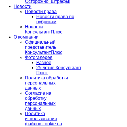
Осторожно! Штрафы!
Новости
Новости права
Новости права по
рубрикам
Новости
КонсультантПлюс
О компании
Официальный
представитель
КонсультантПлюс
Фотогалерея
Разное
25 летие Консультант
Плюс
Политика обработки
персональных
данных
Согласие на
обработку
персональных
данных
Политика
использования
файлов cookie на