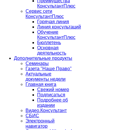
Преимущества
КонсультантПлюс
Сервис сети
КонсультантПлюс
Горячая линия
Линия консультаций
Обучение
КонсультантПлюс
Бюллетень
Основная
деятельность
Дополнительные продукты
Семинары
Газета "Наше Право"
Актуальные
документы недели
Главная книга
Свежий номер
Подписаться
Подробнее об
издании
Видео.Консультант
СБИС
Электронный
навигатор