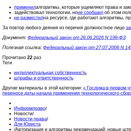
применил
алгоритмы, которые ущемляют права и зак
задействовал технологии, но
не сообщил
об этом пол
не разместил
на ресурсе, где работают алгоритмы, п
За повтор любого деяния из перечня должностное лицо
за
Документ:
Федеральный закон от 26.06.2026 N 199-ФЗ
Полезная ссылка:
Федеральный закон от 27.07.2006 N 14
Прочитано
22
раз
Теги
интеллектуальная собственность
штрафы и ответственность
Другие материалы в этой категории:
« Госдума в первом ч
переносе даты начала применения технологического сбор
Информправо
/
Новости
/
Новости права
/
Для Юриста
/
Авторизация и алгоритмы рекомендаций: новые штр