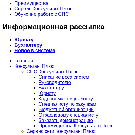
Преимущества
Сервис КонсультантПлюс
Обучение работе с СПС
Информационная рассылка
Юристу
Бухгалтеру
Новое в системе
Главная
КонсультантПлюс
СПС КонсультантПлюс
Описание всех систем
Руководителю
Бухгалтеру
Юристу
Кадровому специалисту
Специалисту по закупкам
Бюджетной организации
Отраслевому специалисту
Заказать демонстрацию
Преимущества КонсультантПлюс
Сервис сети КонсультантПлюс