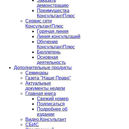
Заказать
демонстрацию
Преимущества
КонсультантПлюс
Сервис сети
КонсультантПлюс
Горячая линия
Линия консультаций
Обучение
КонсультантПлюс
Бюллетень
Основная
деятельность
Дополнительные продукты
Семинары
Газета "Наше Право"
Актуальные
документы недели
Главная книга
Свежий номер
Подписаться
Подробнее об
издании
Видео.Консультант
СБИС