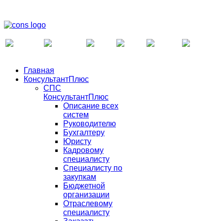
Главная
КонсультантПлюс
СПС
КонсультантПлюс
Описание всех
систем
Руководителю
Бухгалтеру
Юристу
Кадровому
специалисту
Специалисту по
закупкам
Бюджетной
организации
Отраслевому
специалисту