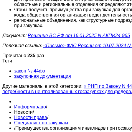
областные и региональные отделения определяют это
чтобы получить преимущества при закупках для орга
когда общественная организация ведет деятельность 
региональные объединения, как структурные подра
при закупках.
Документ:
Решение ВС РФ от 16.01.2025 N АКПИ24-965
Полезная ссылка:
<Письмо> ФАС России от 10.07.2024 N 
Прочитано
235
раз
Теги
закон № 44фз
закупочная документация
Другие материалы в этой категории:
« РНП по Закону N 44
потребности в централизованных госзакупках для федера
Информправо
/
Новости
/
Новости права
/
Специалист по закупкам
/
Преимущества организациям инвалидов при госзак