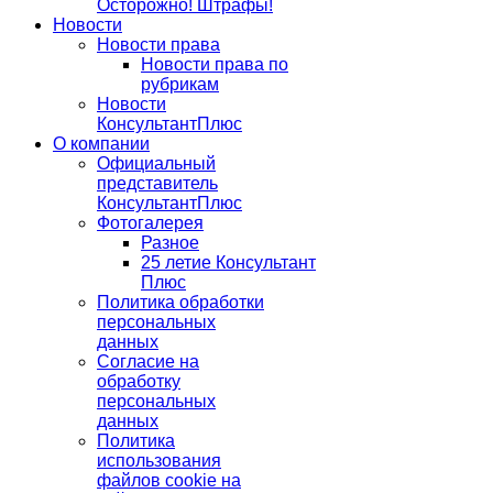
Осторожно! Штрафы!
Новости
Новости права
Новости права по
рубрикам
Новости
КонсультантПлюс
О компании
Официальный
представитель
КонсультантПлюс
Фотогалерея
Разное
25 летие Консультант
Плюс
Политика обработки
персональных
данных
Согласие на
обработку
персональных
данных
Политика
использования
файлов cookie на