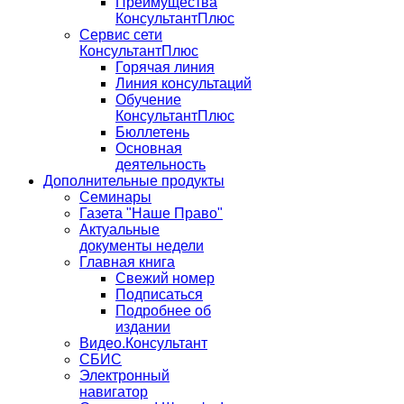
Преимущества
КонсультантПлюс
Сервис сети
КонсультантПлюс
Горячая линия
Линия консультаций
Обучение
КонсультантПлюс
Бюллетень
Основная
деятельность
Дополнительные продукты
Семинары
Газета "Наше Право"
Актуальные
документы недели
Главная книга
Свежий номер
Подписаться
Подробнее об
издании
Видео.Консультант
СБИС
Электронный
навигатор