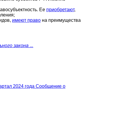
авосубъектность. Ее
приобретают
,
еления;
идов,
имеют право
на преимущества
ого закона ...
артал 2024 года
Сообщение о