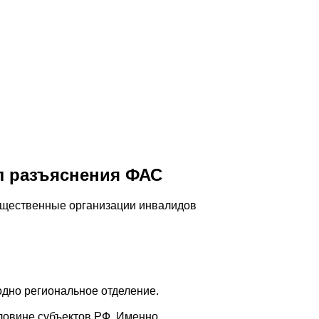
л разъяснения ФАС
бщественные организации инвалидов
дно региональное отделение.
оловине субъектов РФ. Именно