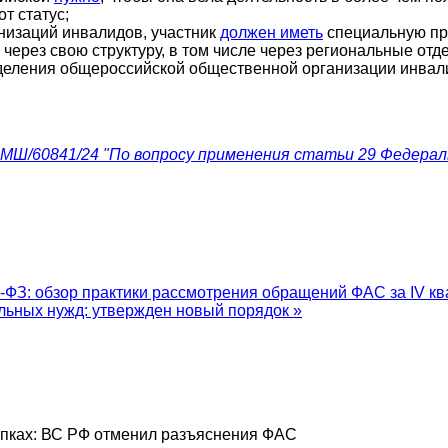
т статус;
низаций инвалидов, участник
должен иметь
специальную пр
через свою структуру, в том числе через региональные отд
зделения общероссийской общественной организации инвал
МШ/60841/24 "По вопросу применения статьи 29 Федеральн
-ФЗ: обзор практики рассмотрения обращений ФАС за IV кв
льных нужд: утвержден новый порядок »
упках: ВС РФ отменил разъяснения ФАС