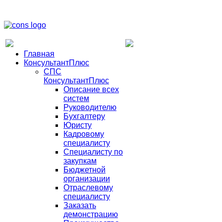
Главная
КонсультантПлюс
СПС
КонсультантПлюс
Описание всех
систем
Руководителю
Бухгалтеру
Юристу
Кадровому
специалисту
Специалисту по
закупкам
Бюджетной
организации
Отраслевому
специалисту
Заказать
демонстрацию