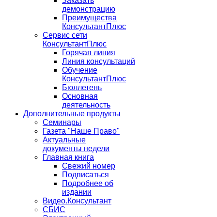
Заказать
демонстрацию
Преимущества
КонсультантПлюс
Сервис сети
КонсультантПлюс
Горячая линия
Линия консультаций
Обучение
КонсультантПлюс
Бюллетень
Основная
деятельность
Дополнительные продукты
Семинары
Газета "Наше Право"
Актуальные
документы недели
Главная книга
Свежий номер
Подписаться
Подробнее об
издании
Видео.Консультант
СБИС