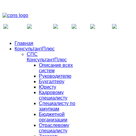
Главная
КонсультантПлюс
СПС
КонсультантПлюс
Описание всех
систем
Руководителю
Бухгалтеру
Юристу
Кадровому
специалисту
Специалисту по
закупкам
Бюджетной
организации
Отраслевому
специалисту