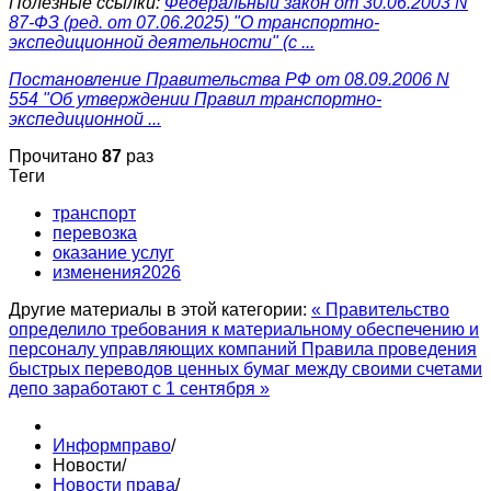
Полезные ссылки:
Федеральный закон от 30.06.2003 N
87-ФЗ (ред. от 07.06.2025) "О транспортно-
экспедиционной деятельности" (с ...
Постановление Правительства РФ от 08.09.2006 N
554 "Об утверждении Правил транспортно-
экспедиционной ...
Прочитано
87
раз
Теги
транспорт
перевозка
оказание услуг
изменения2026
Другие материалы в этой категории:
« Правительство
определило требования к материальному обеспечению и
персоналу управляющих компаний
Правила проведения
быстрых переводов ценных бумаг между своими счетами
депо заработают с 1 сентября »
Информправо
/
Новости
/
Новости права
/