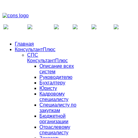
Главная
КонсультантПлюс
СПС
КонсультантПлюс
Описание всех
систем
Руководителю
Бухгалтеру
Юристу
Кадровому
специалисту
Специалисту по
закупкам
Бюджетной
организации
Отраслевому
специалисту