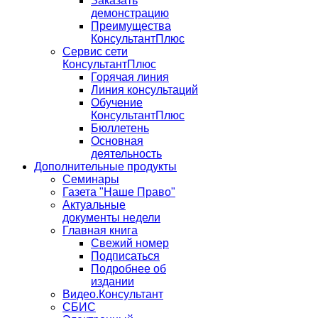
Заказать
демонстрацию
Преимущества
КонсультантПлюс
Сервис сети
КонсультантПлюс
Горячая линия
Линия консультаций
Обучение
КонсультантПлюс
Бюллетень
Основная
деятельность
Дополнительные продукты
Семинары
Газета "Наше Право"
Актуальные
документы недели
Главная книга
Свежий номер
Подписаться
Подробнее об
издании
Видео.Консультант
СБИС