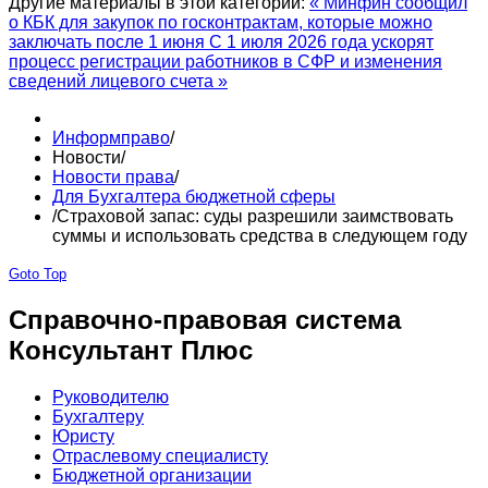
Другие материалы в этой категории:
« Минфин сообщил
о КБК для закупок по госконтрактам, которые можно
заключать после 1 июня
С 1 июля 2026 года ускорят
процесс регистрации работников в СФР и изменения
сведений лицевого счета »
Информправо
/
Новости
/
Новости права
/
Для Бухгалтера бюджетной сферы
/
Страховой запас: суды разрешили заимствовать
суммы и использовать средства в следующем году
Goto Top
Справочно-правовая система
Консультант Плюс
Руководителю
Бухгалтеру
Юристу
Отраслевому специалисту
Бюджетной организации