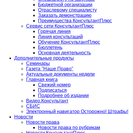
Бюджетной организации
Отраслевому специалисту
Заказать демонстрацию
Преимущества КонсультантПлюс
Сервис сети КонсультантПлюс
Горячая линия
Линия консультаций
Обучение КонсультантПлюс
Бюллетень
Основная деятельность
Дополнительные продукты
Семинары
Газета "Наше Право"
Актуальные документы недели
Главная книга
Свежий номер
Подписаться
Подробнее об издании
Видео.Консультант
СБИС
Электронный навигатор Осторожно! Штрафы!
Новости
Новости права
Новости права по рубрикам
Новости КонсультантПлюс