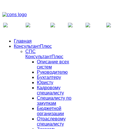
Главная
КонсультантПлюс
СПС
КонсультантПлюс
Описание всех
систем
Руководителю
Бухгалтеру
Юристу
Кадровому
специалисту
Специалисту по
закупкам
Бюджетной
организации
Отраслевому
специалисту