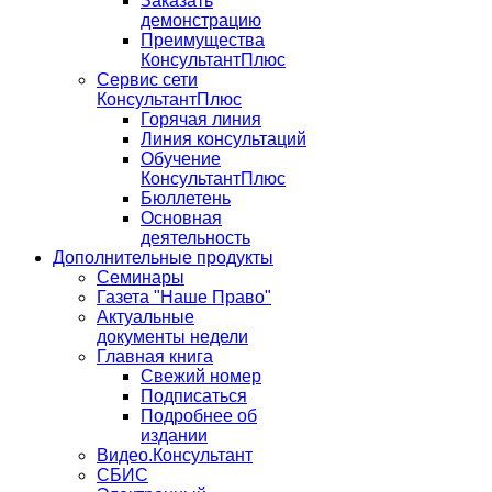
Заказать
демонстрацию
Преимущества
КонсультантПлюс
Сервис сети
КонсультантПлюс
Горячая линия
Линия консультаций
Обучение
КонсультантПлюс
Бюллетень
Основная
деятельность
Дополнительные продукты
Семинары
Газета "Наше Право"
Актуальные
документы недели
Главная книга
Свежий номер
Подписаться
Подробнее об
издании
Видео.Консультант
СБИС