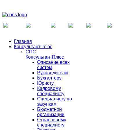
Главная
КонсультантПлюс
СПС
КонсультантПлюс
Описание всех
систем
Руководителю
Бухгалтеру
Юристу
Кадровому
специалисту
Специалисту по
закупкам
Бюджетной
организации
Отраслевому
специалисту