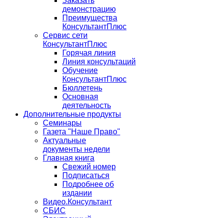
Заказать
демонстрацию
Преимущества
КонсультантПлюс
Сервис сети
КонсультантПлюс
Горячая линия
Линия консультаций
Обучение
КонсультантПлюс
Бюллетень
Основная
деятельность
Дополнительные продукты
Семинары
Газета "Наше Право"
Актуальные
документы недели
Главная книга
Свежий номер
Подписаться
Подробнее об
издании
Видео.Консультант
СБИС